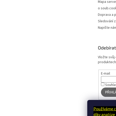
Mapa serve
o soub.coo
Doprava a p
Sledování z
Napište ná
Odebírat
Vložte svůj
produktech
E-mail
Souhla
PŘIHL
Používáme c
díky analýze