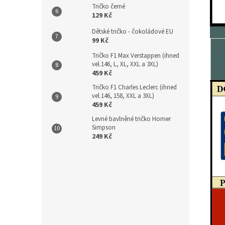
Tričko černé
129 Kč
Dětské tričko - čokoládové EU
99 Kč
Tričko F1 Max Verstappen (ihned
vel.146, L, XL, XXL a 3XL)
459 Kč
Tričko F1 Charles Leclerc (ihned
vel.146, 158, XXL a 3XL)
459 Kč
Levné bavlněné tričko Homer
Simpson
249 Kč