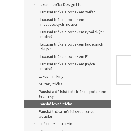
n
Luxusní trička Design Ltd.
e
Luxusní trička s potiskem zvířat
l
Luxusní trička s potiskem
mysliveckých motivů
Luxusní trička s potiskem rybářských
motivů
Luxusní trička s potiskem hudebních
skupin
Luxusní trička s potiskem F1
Luxusní trička s potiskem jiných
motivů
Luxusní mikiny
Military trička
Pánská a dětská fototrička s potiskem
techniky
Pánská levná trička
Pánská trička měnící svou barvu
potisku
Trička FMC Full Print