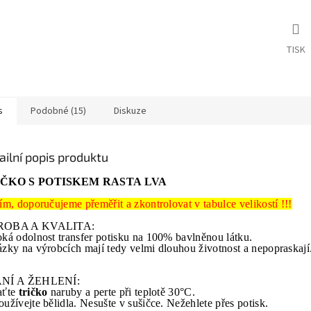
TISK
s
Podobné (15)
Diskuze
ailní popis produktu
IČKO S POTISKEM RASTA LVA
ím, doporučujeme přeměřit a zkontrolovat v tabulce velikostí !!!
OBA A KVALITA:
ká odolnost transfer potisku na 100% bavlněnou látku.
zky na výrobcích mají tedy velmi dlouhou životnost a nepopraskají
NÍ A ŽEHLENÍ:
aťte
tričko
naruby a perte při teplotě 30°C.
užívejte bělidla. Nesušte v sušičce. Nežehlete přes potisk.