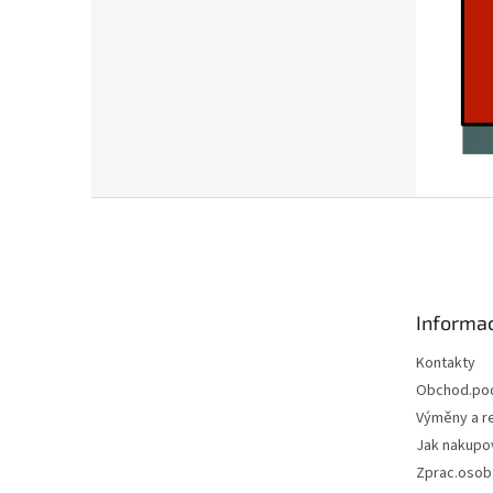
Z
á
p
a
t
Informac
í
Kontakty
Obchod.po
Výměny a r
Jak nakupo
Zprac.osob