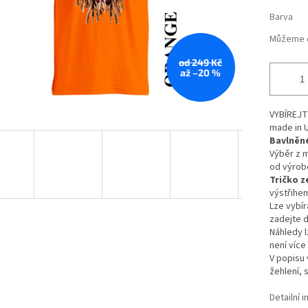
Barva
Můžeme d
od 249 Kč
až –20 %
VYBÍREJ
made in 
Bavlněné
Výběr z 
od výro
Tričko z
výstřihe
Lze vybír
zadejte d
Náhledy l
není více
V popisu 
žehlení, 
Detailní 