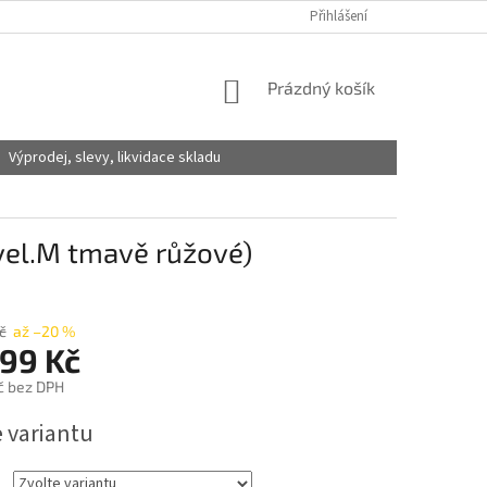
Přihlášení
NÁKUPNÍ
Prázdný košík
KOŠÍK
Výprodej, slevy, likvidace skladu
 vel.M tmavě růžové)
č
až –20 %
199 Kč
č
bez DPH
e variantu