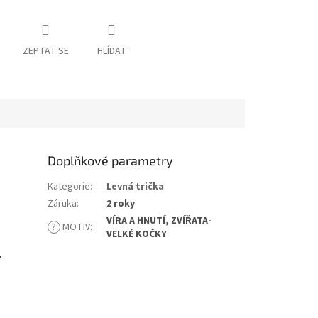
ZEPTAT SE
HLÍDAT
Doplňkové parametry
Kategorie
:
Levná trička
Záruka
:
2 roky
VÍRA A HNUTÍ, ZVÍŘATA-
?
MOTIV
:
VELKÉ KOČKY
.