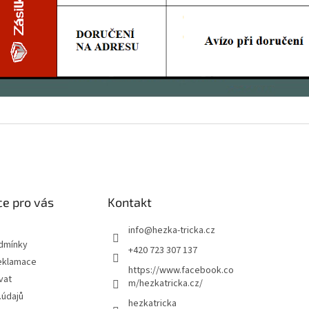
e pro vás
Kontakt
info
@
hezka-tricka.cz
dmínky
+420 723 307 137
eklamace
https://www.facebook.co
vat
m/hezkatricka.cz/
.údajů
hezkatricka