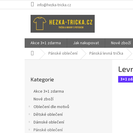
Přejít
info@hezka-tricka.cz
na
obsah
Akce 3+1 zdarma
Jak nakupovat
Nové zboží
Domů
Pánské oblečení
Pánská levná trička
P
Levn
o
Přeskočit
s
Kategorie
kategorie
3+1 z
t
r
Akce 3+1 zdarma
a
Nové zboží
n
Oblečení dle motivů
n
í
Dětské oblečení
p
Dámské oblečení
a
Pánské oblečení