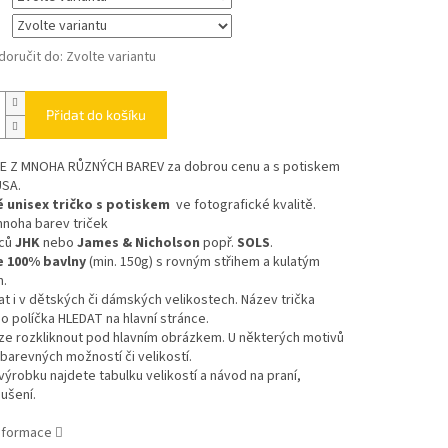
oručit do:
Zvolte variantu
Přidat do košíku
TE Z MNOHA RŮZNÝCH BAREV
za dobrou cenu a s potiskem
USA.
 unisex tričko s potiskem
ve fotografické kvalitě.
mnoha barev triček
bců
JHK
nebo
James & Nicholson
popř.
SOLS
.
e 100% bavlny
(min. 150g) s rovným střihem a kulatým
m.
at i v dětských či dámských velikostech. Název trička
o políčka HLEDAT na hlavní stránce.
ze rozkliknout pod hlavním obrázkem. U některých motivů
 barevných možností či velikostí.
výrobku najdete tabulku velikostí a návod na praní,
sušení.
informace