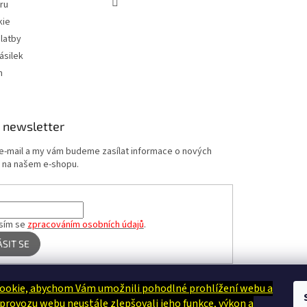
ru
kie
latby
ásilek
m
 newsletter
 e-mail a my vám budeme zasílat informace o nových
 na našem e-shopu.
sím se
zpracováním osobních údajů
.
ÁSIT SE
ookie, abychom Vám umožnili pohodlné prohlížení webu a
Terapie Kamínek - Dotek, který utiší tělo i duši
 provozu webu neustále zlepšovali jeho funkce, výkon a