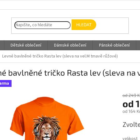
HLEDAT
Dětské oblečení
Dámské oblečení
Pánské oblečení
Levné bavlněné tričko Rasta lev (sleva na vel.M tmavě růžové)
é bavlněné tričko Rasta lev (sleva na
darma
od 249 K
od
od
164 K
Měrná
Zvolt
cena:
velikost