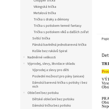
Chopper trička
Vikingská trička
Metalová trička
Trička s draky a démony
Trička s potiskem temné fantasy
Trička s potiskem vlků a dalších zvířat
Svítící trička
Popi
Pánská bavlněná jednobarevná trička
Košile bez rukávů Spiral
Det
Nadměrné velikosti
Výprodej, slevy, likvidace skladu
TR
Výprodej a slevy pro děti
Pros
Poslední možnost pro pány (unisex)
VÝR
Dámská barevná trička s potisky i bez
Vyso
nich
Obrá
Oblečení bez potisku
PRA
Dětské oblečení bez potisku
Obr
Dámská trička bez potisku
Nepo