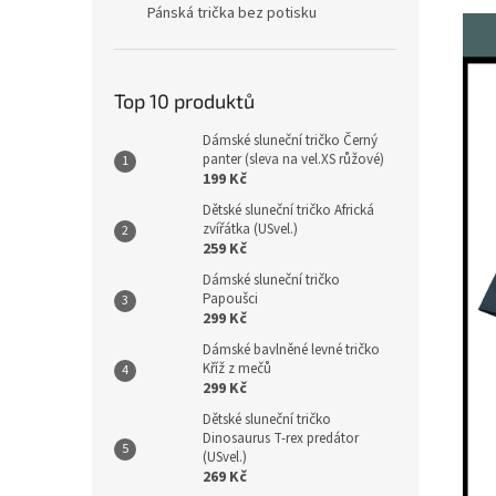
Pánská trička bez potisku
Top 10 produktů
Dámské sluneční tričko Černý
panter (sleva na vel.XS růžové)
199 Kč
Dětské sluneční tričko Africká
zvířátka (USvel.)
259 Kč
Dámské sluneční tričko
Papoušci
299 Kč
Dámské bavlněné levné tričko
Kříž z mečů
299 Kč
Dětské sluneční tričko
Dinosaurus T-rex predátor
(USvel.)
269 Kč