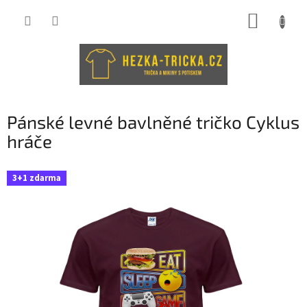
Přejít
NÁKUP
na
obsah
KOŠÍK
Pánské levné bavlněné tričko Cyklus
hráče
3+1 zdarma