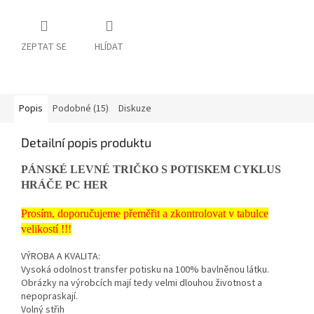
ZEPTAT SE
HLÍDAT
Popis
Podobné (15)
Diskuze
Detailní popis produktu
PÁNSKÉ LEVNÉ TRIČKO S POTISKEM CYKLUS
HRÁČE PC HER
Prosím, doporučujeme přeměřit a zkontrolovat v tabulce
velikostí !!!
VÝROBA A KVALITA:
Vysoká odolnost transfer potisku na 100% bavlněnou látku.
Obrázky na výrobcích mají tedy velmi dlouhou životnost a
nepopraskají.
Volný střih