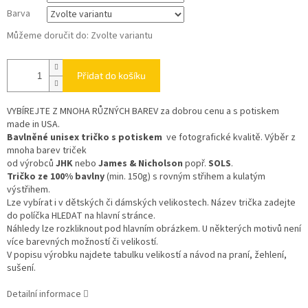
Barva
Můžeme doručit do:
Zvolte variantu
Přidat do košíku
VYBÍREJTE Z MNOHA RŮZNÝCH BAREV
za dobrou cenu a s potiskem
made in USA.
Bavlněné unisex tričko s potiskem
ve fotografické kvalitě. Výběr z
mnoha barev triček
od výrobců
JHK
nebo
James & Nicholson
popř.
SOLS
.
Tričko ze 100% bavlny
(min. 150g) s rovným střihem a kulatým
výstřihem.
Lze vybírat i v dětských či dámských velikostech. Název trička zadejte
do políčka HLEDAT na hlavní stránce.
Náhledy lze rozkliknout pod hlavním obrázkem. U některých motivů není
více barevných možností či velikostí.
V popisu výrobku najdete tabulku velikostí a návod na praní, žehlení,
sušení.
Detailní informace