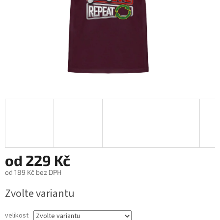
od
229 Kč
od
189 Kč
bez DPH
Měrná
Zvolte variantu
cena:
velikost