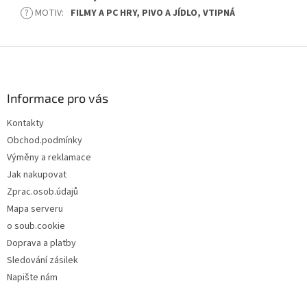
?
MOTIV
:
FILMY A PC HRY, PIVO A JÍDLO, VTIPNÁ
Z
á
p
a
Informace pro vás
t
Kontakty
í
Obchod.podmínky
Výměny a reklamace
Jak nakupovat
Zprac.osob.údajů
Mapa serveru
o soub.cookie
Doprava a platby
Sledování zásilek
Napište nám