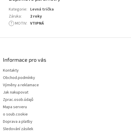
Kategorie
:
Levná trička
Záruka
:
2 roky
?
MOTIV
:
VTIPNÁ
Z
á
p
a
Informace pro vás
t
Kontakty
í
Obchod.podmínky
Výměny a reklamace
Jak nakupovat
Zprac.osob.údajů
Mapa serveru
o soub.cookie
Doprava a platby
Sledování zásilek