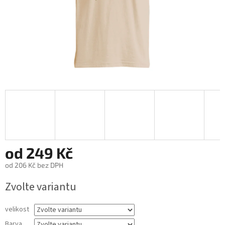
od
249 Kč
od
206 Kč
bez DPH
Měrná
Zvolte variantu
cena:
velikost
Barva