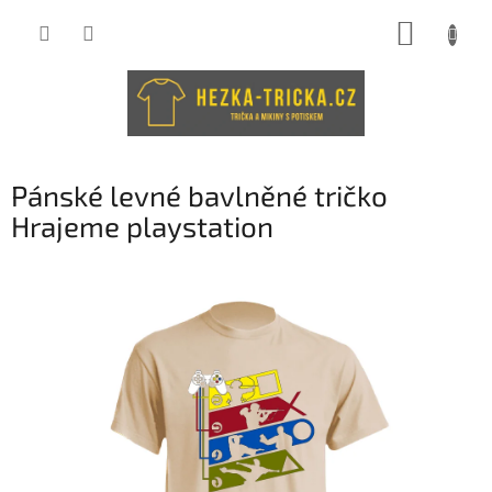
Přejít
NÁKUP
na
obsah
KOŠÍK
Pánské levné bavlněné tričko
Hrajeme playstation