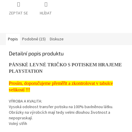
ZEPTAT SE
HLÍDAT
Popis
Podobné (15)
Diskuze
Detailní popis produktu
PÁNSKÉ LEVNÉ TRIČKO S POTISKEM HRAJEME
PLAYSTATION
Prosím, doporučujeme přeměřit a zkontrolovat v tabulce
velikostí !!!
VÝROBA A KVALITA:
Vysoká odolnost transfer potisku na 100% bavlněnou látku.
Obrázky na výrobcích mají tedy velmi dlouhou životnost a
nepopraskají.
Volný střih