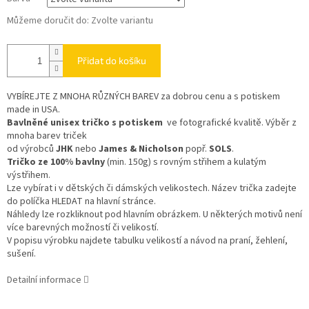
Můžeme doručit do:
Zvolte variantu
Přidat do košíku
VYBÍREJTE Z MNOHA RŮZNÝCH BAREV
za dobrou cenu a s potiskem
made in USA.
Bavlněné unisex tričko s potiskem
ve fotografické kvalitě. Výběr z
mnoha barev triček
od výrobců
JHK
nebo
James & Nicholson
popř.
SOLS
.
Tričko ze 100% bavlny
(min. 150g) s rovným střihem a kulatým
výstřihem.
Lze vybírat i v dětských či dámských velikostech. Název trička zadejte
do políčka HLEDAT na hlavní stránce.
Náhledy lze rozkliknout pod hlavním obrázkem. U některých motivů není
více barevných možností či velikostí.
V popisu výrobku najdete tabulku velikostí a návod na praní, žehlení,
sušení.
Detailní informace