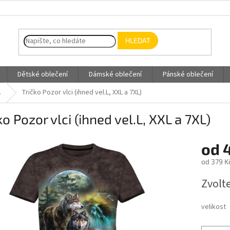
HLEDAT
Dětské oblečení
Dámské oblečení
Pánské oblečení
.
Tričko Pozor vlci (ihned vel.L, XXL a 7XL)
ko Pozor vlci (ihned vel.L, XXL a 7XL)
od
od
379 K
Měrná
Zvolt
cena:
velikost