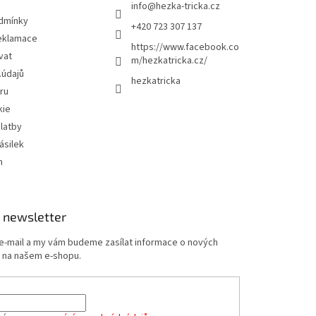
info
@
hezka-tricka.cz
dmínky
+420 723 307 137
eklamace
https://www.facebook.co
vat
m/hezkatricka.cz/
.údajů
hezkatricka
ru
kie
latby
ásilek
m
 newsletter
 e-mail a my vám budeme zasílat informace o nových
 na našem e-shopu.