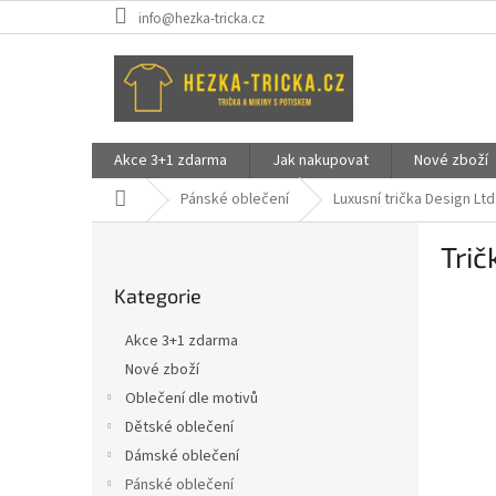
Přejít
info@hezka-tricka.cz
na
obsah
Akce 3+1 zdarma
Jak nakupovat
Nové zboží
Domů
Pánské oblečení
Luxusní trička Design Ltd
P
Trič
o
Přeskočit
s
Kategorie
kategorie
t
r
Akce 3+1 zdarma
a
Nové zboží
n
Oblečení dle motivů
n
í
Dětské oblečení
p
Dámské oblečení
a
Pánské oblečení