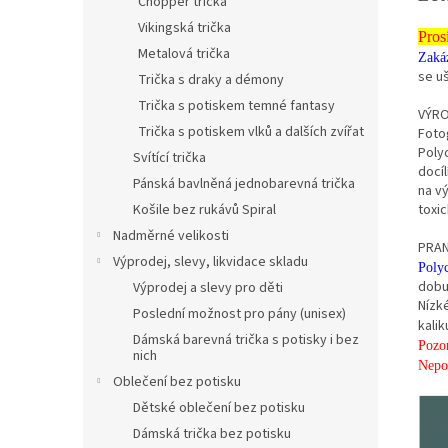
Chopper trička
Vikingská trička
Pros
Metalová trička
Zaká
se uš
Trička s draky a démony
Trička s potiskem temné fantasy
VÝRO
Trička s potiskem vlků a dalších zvířat
Fotog
Poly
Svítící trička
docíl
Pánská bavlněná jednobarevná trička
na v
Košile bez rukávů Spiral
toxic
Nadměrné velikosti
PRAN
Výprodej, slevy, likvidace skladu
Poly
dobu
Výprodej a slevy pro děti
Nízké
Poslední možnost pro pány (unisex)
kalik
Dámská barevná trička s potisky i bez
Pozor
nich
Nepou
Oblečení bez potisku
Dětské oblečení bez potisku
Dámská trička bez potisku