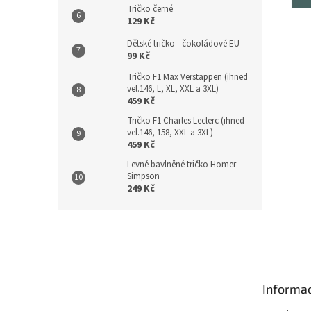
Tričko černé
129 Kč
Dětské tričko - čokoládové EU
99 Kč
Tričko F1 Max Verstappen (ihned
vel.146, L, XL, XXL a 3XL)
459 Kč
Tričko F1 Charles Leclerc (ihned
vel.146, 158, XXL a 3XL)
459 Kč
Levné bavlněné tričko Homer
Simpson
249 Kč
Z
á
p
a
t
Informac
í