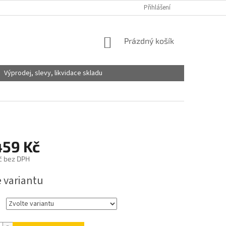
Přihlášení
NÁKUPNÍ
Prázdný košík
KOŠÍK
Výprodej, slevy, likvidace skladu
459 Kč
č
bez DPH
e variantu