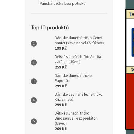
Pánská trička bez potisku
Top 10 produktů
Dámské sluneční tričko Černý
panter (sleva na vel.XS růžové)
199 Kč
Dětské sluneční tričko Africká
zvířátka (USvel.)
259 Kč
Dámské sluneční tričko
Papoušci
299 Kč
Dámské bavlněné levné tričko
Kříž z mečů
299 Kč
Dětské sluneční tričko
Dinosaurus T-rex predátor
(USvel.)
269 Kč