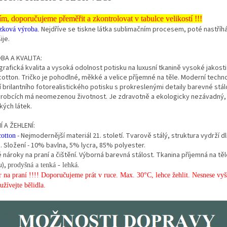
ím, doporučujeme přeměřit a zkontrolovat v tabulce velikostí !!!
Nejdříve se tiskne látka sublimačním procesem, poté nastříh
zková výroba.
ije.
BA A KVALITA:
rafická kvalita a vysoká odolnost potisku na luxusní tkanině vysoké jakosti
cotton. Tričko je pohodlné, měkké a velice příjemné na těle. Moderní techno
í brilantního fotorealistického potisku s prokreslenými detaily barevné stálo
ýrobcích má neomezenou životnost. Je zdravotně a ekologicky nezávadný,
kých látek.
Í A ŽEHLENÍ:
- Nejmodernější materiál 21. století. Tvarově stálý, struktura vydrží 
cotton
. Složení - 10% bavlna, 5% lycra, 85% polyester.
 nároky na praní a čištění. Výborná barevná stálost. Tkanina příjemná na t
u),
.
prodyšná a tenká - lehká
 na praní !!!! Doporučujeme prát v ruce. Max. 30°C, lehce žehlit. Nesnese vyšš
žívejte bělidla.