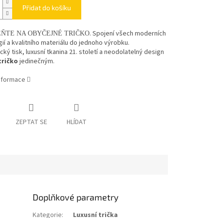
Přidat do košíku
. Spojení všech moderních
ŇTE NA OBYČEJNÉ TRIČKO
ií a kvalitního materiálu do jednoho výrobku.
cký tisk, luxusní tkanina 21. století a neodolatelný design
tričko
jedinečným.
informace
ZEPTAT SE
HLÍDAT
Doplňkové parametry
Kategorie
:
Luxusní trička