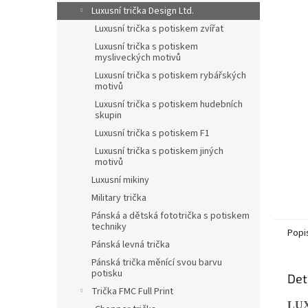
n
Luxusní trička Design Ltd.
e
Luxusní trička s potiskem zvířat
l
Luxusní trička s potiskem
mysliveckých motivů
Luxusní trička s potiskem rybářských
motivů
Luxusní trička s potiskem hudebních
skupin
Luxusní trička s potiskem F1
Luxusní trička s potiskem jiných
motivů
Luxusní mikiny
Military trička
Pánská a dětská fototrička s potiskem
techniky
Popi
Pánská levná trička
Pánská trička měnící svou barvu
potisku
Det
Trička FMC Full Print
LUX