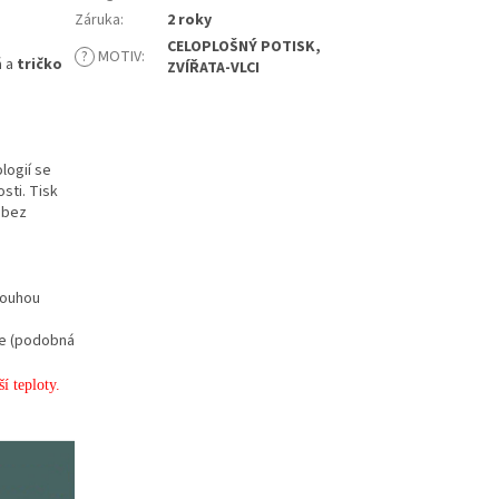
Záruka
:
2 roky
CELOPLOŠNÝ POTISK,
?
MOTIV
:
á a
tričko
ZVÍŘATA-VLCI
logií se
sti. Tisk
 bez
dlouhou
ěle (podobná
í teploty.