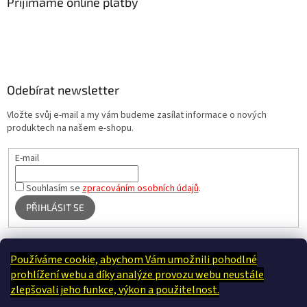
Přijímáme online platby
Odebírat newsletter
Vložte svůj e-mail a my vám budeme zasílat informace o nových
produktech na našem e-shopu.
E-mail
Souhlasím se
zpracováním osobních údajů
.
PŘIHLÁSIT SE
Používáme cookie, abychom Vám umožnili pohodlné
Terapie Kamínek - Dotek, který utiší tělo i duši
prohlížení webu a díky analýze provozu webu neustále
zlepšovali jeho funkce, výkon a použitelnost.