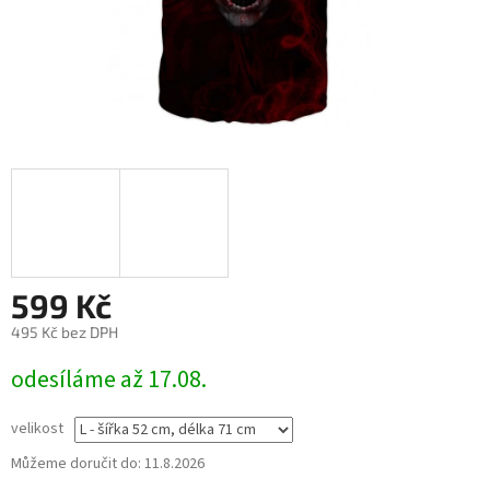
599 Kč
495 Kč bez DPH
Měrná
odesíláme až 17.08.
cena:
velikost
Můžeme doručit do:
11.8.2026