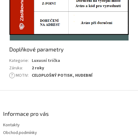
Doplňkové parametry
Kategorie
:
Luxusní trička
Záruka
:
2 roky
?
MOTIV
:
CELOPLOŠNÝ POTISK, HUDEBNÍ
Z
á
p
a
Informace pro vás
t
Kontakty
í
Obchod.podmínky