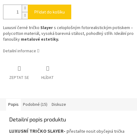
Přidat do košíku
Luxusní černé tričko
Slayer
s celoplošným fotorealistickým potiskem –
polycotton materiál, vysoká barevná stálost, pohodlný střih. Ideální pro
fanoušky
metalové estetiky.
Detailní informace
ZEPTAT SE
HLÍDAT
Popis
Podobné (15)
Diskuze
Detailní popis produktu
LUXUSNÍ TRIČKO SLAYER-
př
estaňte nosit obyčejná trička