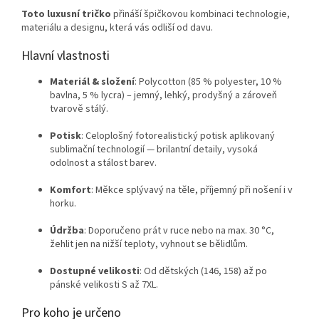
Toto luxusní tričko
přináší špičkovou kombinaci technologie,
materiálu a designu, která vás odliší od davu.
Hlavní vlastnosti
Materiál & složení
: Polycotton (85 % polyester, 10 %
bavlna, 5 % lycra) – jemný, lehký, prodyšný a zároveň
tvarově stálý.
Potisk
: Celoplošný fotorealistický potisk aplikovaný
sublimační technologií — brilantní detaily, vysoká
odolnost a stálost barev.
Komfort
: Měkce splývavý na těle, příjemný při nošení i v
horku.
Údržba
: Doporučeno prát v ruce nebo na max. 30 °C,
žehlit jen na nižší teploty, vyhnout se bělidlům.
Dostupné velikosti
: Od dětských (146, 158) až po
pánské velikosti S až 7XL.
Pro koho je určeno