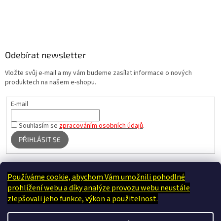
Odebírat newsletter
Vložte svůj e-mail a my vám budeme zasílat informace o nových
produktech na našem e-shopu.
E-mail
Souhlasím se
zpracováním osobních údajů
.
PŘIHLÁSIT SE
Používáme cookie, abychom Vám umožnili pohodlné
Terapie Kamínek - Dotek, který utiší tělo i duši
prohlížení webu a díky analýze provozu webu neustále
zlepšovali jeho funkce, výkon a použitelnost.