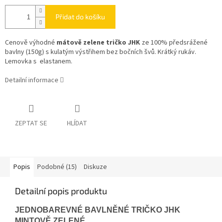
Přidat do košíku
Cenově výhodné
mátově zelene tričko
JHK
ze 100% předsrážené
bavlny (150g) s kulatým výstřihem bez bočních švů. Krátký rukáv.
Lemovka s elastanem.
Detailní informace
ZEPTAT SE
HLÍDAT
Popis
Podobné (15)
Diskuze
Detailní popis produktu
JEDNOBAREVNÉ BAVLNĚNÉ TRIČKO JHK
MINTOVĚ ZELENÉ