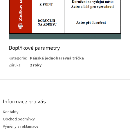
Doplňkové parametry
Kategorie
:
Pánská jednobarevná trička
Záruka
:
2 roky
Z
á
p
a
Informace pro vás
t
Kontakty
í
Obchod.podmínky
Výměny a reklamace