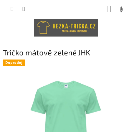
Přejít
NÁKUP
na
obsah
KOŠÍK
Tričko mátově zelené JHK
Doprodej