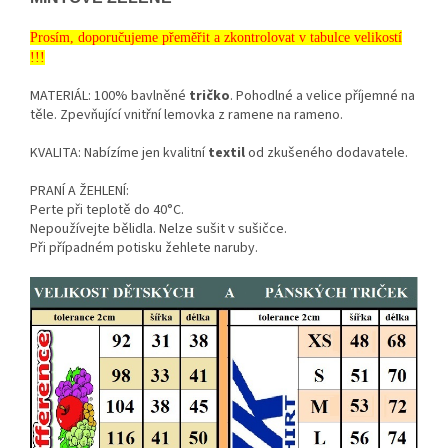
Prosím, doporučujeme přeměřit a zkontrolovat v tabulce velikostí
!!!
MATERIÁL: 100% bavlněné
tričko
. Pohodlné a velice příjemné na
těle.
Zpevňující vnitřní lemovka z ramene na rameno.
KVALITA: Nabízíme jen kvalitní
textil
od zkušeného dodavatele.
PRANÍ A ŽEHLENÍ:
Perte při teplotě do 40°C.
Nepoužívejte bělidla. Nelze sušit v sušičce.
Při případném potisku žehlete naruby.