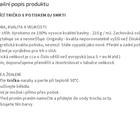
ailní popis produktu
ÍCÍ TRIČKO S POTISKEM DJ SMRTI
BA, KVALITA A VELIKOSTI:
 střih. Vyrobeno ze 100% vysoce kvalitní bavlny - 210 g / m2. Zachovává svůj
ztahuje se a nesmršťuje. Originály - kvalita neporovnatelně vyšší než čínsk
rafická kvalita potisku, nezmizí. Stále vypadá jako nové. Přední a zadní poti
čení je vyráběno pro trh v USA.
cká velikost je cca o číslo větší než evropská (usa S = eu M atd.)
ím, doporučujeme přeměřit a zkontrolovat v tabulce velikostí.
Í A ŽEHLENÍ:
ťte
tričko
naruby a perte při teplotě 30°C.
žívejte bělidla.
ní je možné i přímo přes potisk.
 Před prvním praním namočte a přidejte do vody trochu octa.
lizujete tím barvy.