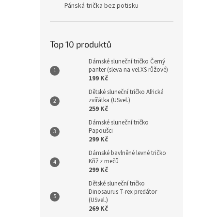
Pánská trička bez potisku
Top 10 produktů
Dámské sluneční tričko Černý
panter (sleva na vel.XS růžové)
199 Kč
Dětské sluneční tričko Africká
zvířátka (USvel.)
259 Kč
Dámské sluneční tričko
Papoušci
299 Kč
Dámské bavlněné levné tričko
Kříž z mečů
299 Kč
Dětské sluneční tričko
Dinosaurus T-rex predátor
(USvel.)
269 Kč