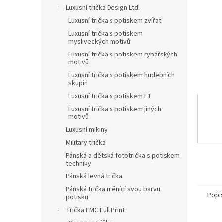
n
Luxusní trička Design Ltd.
e
Luxusní trička s potiskem zvířat
l
Luxusní trička s potiskem
mysliveckých motivů
Luxusní trička s potiskem rybářských
motivů
Luxusní trička s potiskem hudebních
skupin
Luxusní trička s potiskem F1
Luxusní trička s potiskem jiných
motivů
Luxusní mikiny
Military trička
Pánská a dětská fototrička s potiskem
techniky
Pánská levná trička
Pánská trička měnící svou barvu
Popi
potisku
Trička FMC Full Print