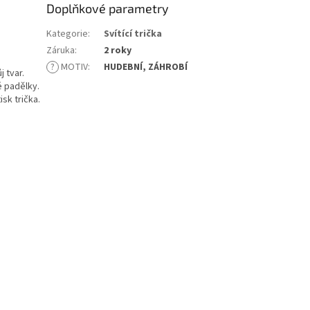
Doplňkové parametry
Kategorie
:
Svítící trička
Záruka
:
2 roky
?
MOTIV
:
HUDEBNÍ, ZÁHROBÍ
 tvar.
é padělky.
sk trička.