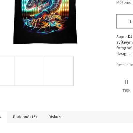
Můžeme d
Super
DJ
svítivý
fotografi
design s
Detailní 
TISK
s
Podobné (15)
Diskuze