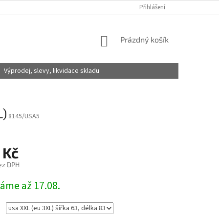
Přihlášení
NÁKUPNÍ
Prázdný košík
KOŠÍK
Výprodej, slevy, likvidace skladu
L)
8145/USA5
 Kč
ez DPH
láme až 17.08.