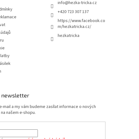
info
@
hezka-tricka.cz
dmínky
+420 723 307 137
eklamace
https://www.facebook.co
vat
m/hezkatricka.cz/
.údajů
hezkatricka
ru
kie
latby
ásilek
m
 newsletter
 e-mail a my vám budeme zasílat informace o nových
 na našem e-shopu.