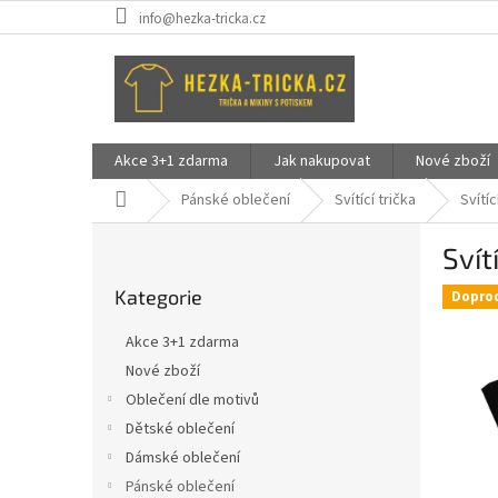
Přejít
info@hezka-tricka.cz
na
obsah
Akce 3+1 zdarma
Jak nakupovat
Nové zboží
Domů
Pánské oblečení
Svítící trička
Svítíc
P
Svít
o
Přeskočit
s
Kategorie
kategorie
Dopro
t
r
Akce 3+1 zdarma
a
Nové zboží
n
Oblečení dle motivů
n
í
Dětské oblečení
p
Dámské oblečení
a
Pánské oblečení