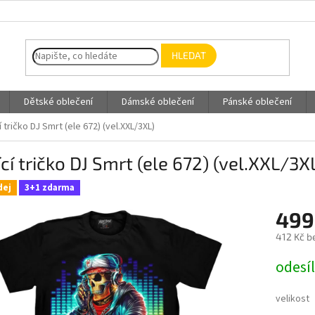
HLEDAT
Dětské oblečení
Dámské oblečení
Pánské oblečení
í tričko DJ Smrt (ele 672) (vel.XXL/3XL)
ící tričko DJ Smrt (ele 672) (vel.XXL/3X
dej
3+1 zdarma
499
412 Kč b
Měrná
odesí
cena:
velikost