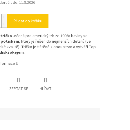
oručit do:
11.8.2026
Přidat do košíku
 trička
určená pro americký trh ze 100% bavlny se
m potiskem
, který je řešen do nejmenších detailů (ve
cké kvalitě). Tričko je tištěné z obou stran a vytváří Top
diskžokejem
.
informace
ZEPTAT SE
HLÍDAT