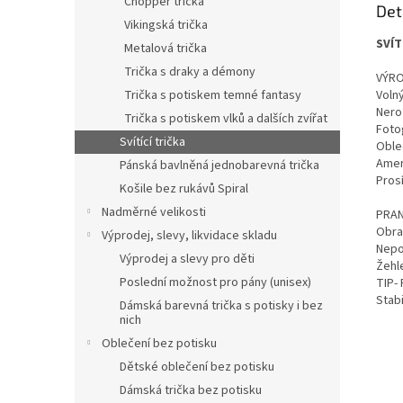
Chopper trička
Det
Vikingská trička
SVÍT
Metalová trička
Trička s draky a démony
VÝRO
Trička s potiskem temné fantasy
Volný
Nero
Trička s potiskem vlků a dalších zvířat
Fotog
Svítící trička
Oble
Ameri
Pánská bavlněná jednobarevná trička
Pros
Košile bez rukávů Spiral
Nadměrné velikosti
PRAN
Obra
Výprodej, slevy, likvidace skladu
Nepou
Výprodej a slevy pro děti
Žehle
Poslední možnost pro pány (unisex)
TIP-
Stabi
Dámská barevná trička s potisky i bez
nich
Oblečení bez potisku
Dětské oblečení bez potisku
Dámská trička bez potisku