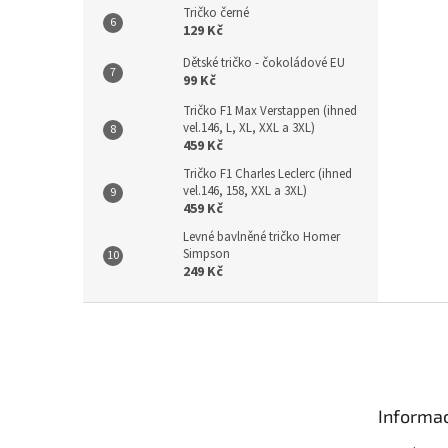
Tričko černé
129 Kč
Dětské tričko - čokoládové EU
99 Kč
Tričko F1 Max Verstappen (ihned
vel.146, L, XL, XXL a 3XL)
459 Kč
Tričko F1 Charles Leclerc (ihned
vel.146, 158, XXL a 3XL)
459 Kč
Levné bavlněné tričko Homer
Simpson
249 Kč
Z
á
p
a
t
Informac
í