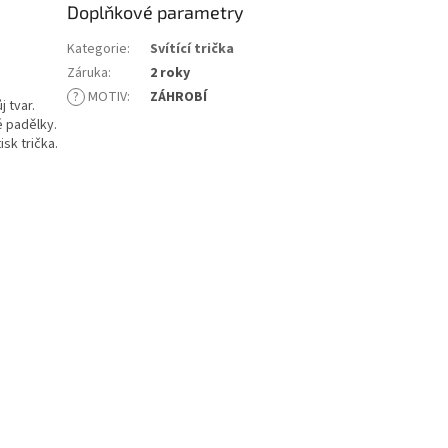
Doplňkové parametry
Kategorie
:
Svítící trička
Záruka
:
2 roky
?
MOTIV
:
ZÁHROBÍ
 tvar.
é padělky.
sk trička.