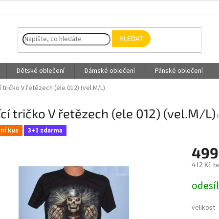
HLEDAT
Dětské oblečení
Dámské oblečení
Pánské oblečení
í tričko V řetězech (ele 012) (vel.M/L)
ící tričko V řetězech (ele 012) (vel.M/L)
ní kus
3+1 zdarma
499
412 Kč b
Měrná
odesí
cena:
velikost