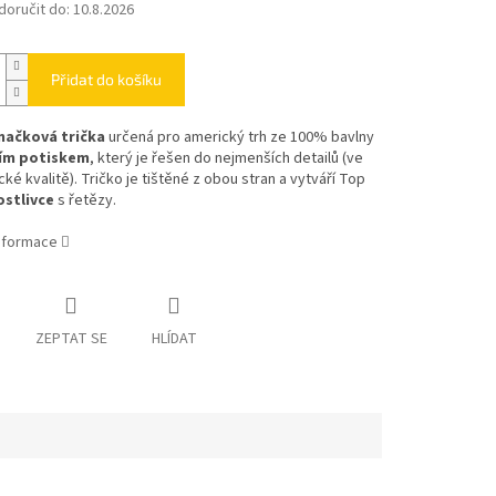
oručit do:
10.8.2026
Přidat do košíku
načková trička
určená pro americký trh ze 100% bavlny
cím potiskem
, který je řešen do nejmenších detailů (ve
cké kvalitě). Tričko je tištěné z obou stran a vytváří Top
ostlivce
s řetězy.
informace
ZEPTAT SE
HLÍDAT