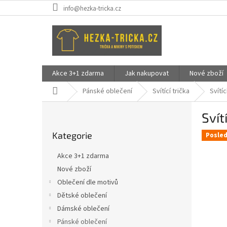
Přejít
info@hezka-tricka.cz
na
obsah
Akce 3+1 zdarma
Jak nakupovat
Nové zboží
Domů
Pánské oblečení
Svítící trička
Svítíc
P
Svít
o
Přeskočit
s
Kategorie
kategorie
Posled
t
r
Akce 3+1 zdarma
a
Nové zboží
n
Oblečení dle motivů
n
í
Dětské oblečení
p
Dámské oblečení
a
Pánské oblečení