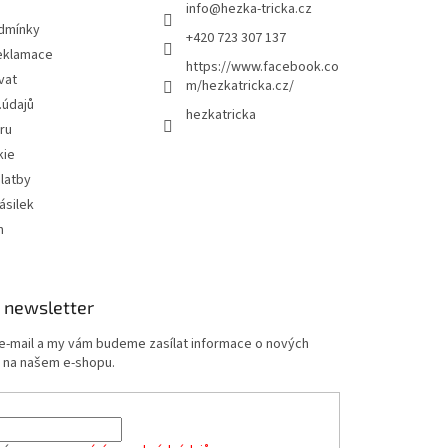
info
@
hezka-tricka.cz
dmínky
+420 723 307 137
eklamace
https://www.facebook.co
vat
m/hezkatricka.cz/
.údajů
hezkatricka
ru
kie
latby
ásilek
m
 newsletter
 e-mail a my vám budeme zasílat informace o nových
 na našem e-shopu.