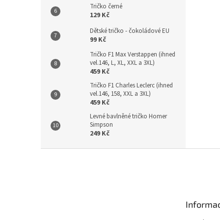
Tričko černé
129 Kč
Dětské tričko - čokoládové EU
99 Kč
Tričko F1 Max Verstappen (ihned
vel.146, L, XL, XXL a 3XL)
459 Kč
Tričko F1 Charles Leclerc (ihned
vel.146, 158, XXL a 3XL)
459 Kč
Levné bavlněné tričko Homer
Simpson
249 Kč
Z
á
p
a
t
Informac
í