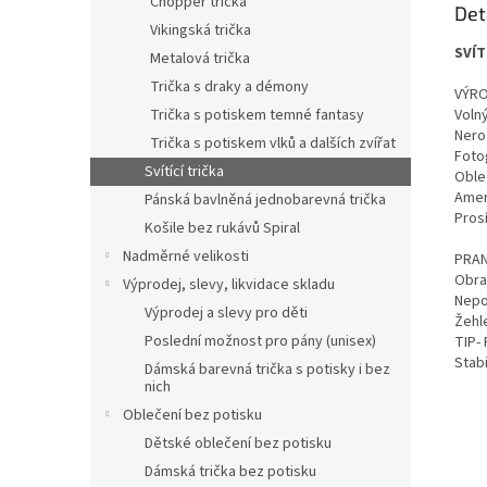
Chopper trička
Det
Vikingská trička
SVÍT
Metalová trička
Trička s draky a démony
VÝRO
Trička s potiskem temné fantasy
Volný
Nero
Trička s potiskem vlků a dalších zvířat
Fotog
Svítící trička
Oble
Ameri
Pánská bavlněná jednobarevná trička
Pros
Košile bez rukávů Spiral
Nadměrné velikosti
PRAN
Obra
Výprodej, slevy, likvidace skladu
Nepou
Výprodej a slevy pro děti
Žehle
Poslední možnost pro pány (unisex)
TIP-
Stabi
Dámská barevná trička s potisky i bez
nich
Oblečení bez potisku
Dětské oblečení bez potisku
Dámská trička bez potisku