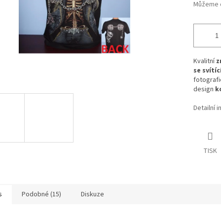
Můžeme d
Kvalitní
z
se svítí
fotografi
design
k
Detailní 
TISK
s
Podobné (15)
Diskuze