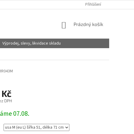
Přihlášení
NÁKUPNÍ
Prázdný košík
KOŠÍK
Výprodej, slevy, likvidace skladu
RR043M
 Kč
ez DPH
láme 07.08.