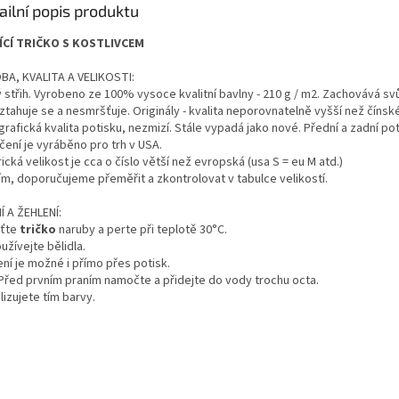
ailní popis produktu
ÍCÍ TRIČKO S KOSTLIVCEM
BA, KVALITA A VELIKOSTI:
 střih. Vyrobeno ze 100% vysoce kvalitní bavlny - 210 g / m2. Zachovává svůj
ztahuje se a nesmršťuje. Originály - kvalita neporovnatelně vyšší než čínsk
rafická kvalita potisku, nezmizí. Stále vypadá jako nové. Přední a zadní poti
čení je vyráběno pro trh v USA.
cká velikost je cca o číslo větší než evropská (usa S = eu M atd.)
ím, doporučujeme přeměřit a zkontrolovat v tabulce velikostí.
Í A ŽEHLENÍ:
ťte
tričko
naruby a perte při teplotě 30°C.
žívejte bělidla.
ní je možné i přímo přes potisk.
 Před prvním praním namočte a přidejte do vody trochu octa.
lizujete tím barvy.