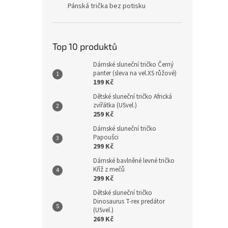
Pánská trička bez potisku
Top 10 produktů
Dámské sluneční tričko Černý
panter (sleva na vel.XS růžové)
199 Kč
Dětské sluneční tričko Africká
zvířátka (USvel.)
259 Kč
Dámské sluneční tričko
Papoušci
299 Kč
Dámské bavlněné levné tričko
Kříž z mečů
299 Kč
Dětské sluneční tričko
Dinosaurus T-rex predátor
(USvel.)
269 Kč