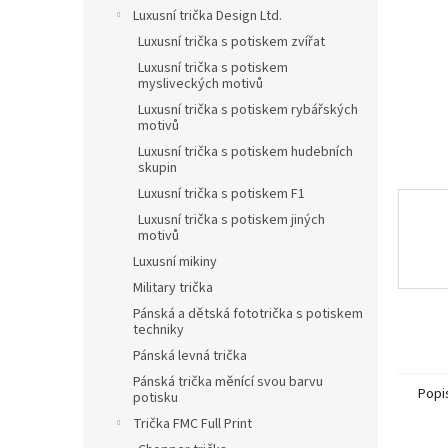
n
Luxusní trička Design Ltd.
e
Luxusní trička s potiskem zvířat
l
Luxusní trička s potiskem
mysliveckých motivů
Luxusní trička s potiskem rybářských
motivů
Luxusní trička s potiskem hudebních
skupin
Luxusní trička s potiskem F1
Luxusní trička s potiskem jiných
motivů
Luxusní mikiny
Military trička
Pánská a dětská fototrička s potiskem
techniky
Pánská levná trička
Pánská trička měnící svou barvu
Popi
potisku
Trička FMC Full Print