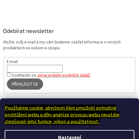
Odebírat newsletter
Vložte svůj e-mail a my vám budeme zasílat informace o nových
produktech na našem e-shopu.
E-mail
Souhlasím se
zpracováním osobních údajů
.
PŘIHLÁSIT SE
Používáme cookie, abychom Vám umožnili pohodlné
Terapie Kamínek - Dotek, který utiší tělo i duši
prohlížení webu a díky analýze provozu webu neustále
zlepšovali jeho funkce, výkon a použitelnost.
Nastavení