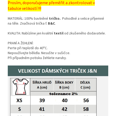
Prosím, doporučujeme přeměřit a zkontrolovat v
tabulce velikostí !!!
MATERIÁL: 100% bavlněné
tričko.
Pohodlné a velice příjemné
na těle. Značková trička f.
B&C
.
KVALITA: Nabízíme jen kvalitní
textil
od zkušeného dodavatele.
PRANÍ A ŽEHLENÍ:
Perte při teplotě do 40°C.
Nepoužívejte bělidla. Nesušte v sušičce.
Při případném potisku žehlete naruby.