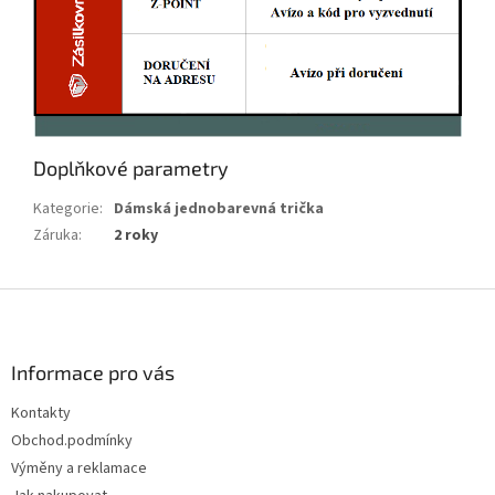
Doplňkové parametry
Kategorie
:
Dámská jednobarevná trička
Záruka
:
2 roky
Z
á
p
a
Informace pro vás
t
Kontakty
í
Obchod.podmínky
Výměny a reklamace