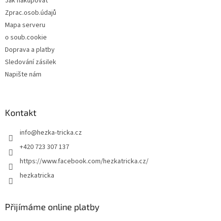
Jak nakupovat
Zprac.osob.údajů
Mapa serveru
o soub.cookie
Doprava a platby
Sledování zásilek
Napište nám
Kontakt
info
@
hezka-tricka.cz
+420 723 307 137
https://www.facebook.com/hezkatricka.cz/
hezkatricka
Přijímáme online platby