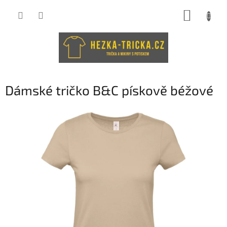
Přejít
NÁKUP
na
obsah
KOŠÍK
Dámské tričko B&C pískově béžové