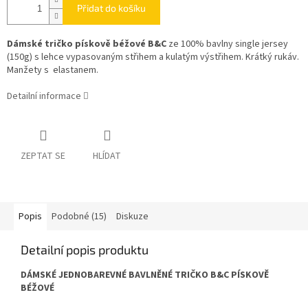
Přidat do košíku
Dámské tričko pískově béžové B&C
ze 100% bavlny single jersey
(150g) s lehce vypasovaným střihem a kulatým výstřihem. Krátký rukáv.
Manžety s elastanem.
Detailní informace
ZEPTAT SE
HLÍDAT
Popis
Podobné (15)
Diskuze
Detailní popis produktu
DÁMSKÉ JEDNOBAREVNÉ BAVLNĚNÉ TRIČKO B&C PÍSKOVĚ
BÉŽOVÉ