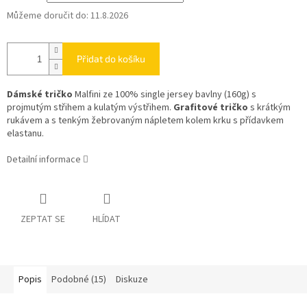
Můžeme doručit do:
11.8.2026
Přidat do košíku
Dámské tričko
Malfini ze 100% single jersey bavlny (160g) s
projmutým střihem a kulatým výstřihem.
Grafitové tričko
s krátkým
rukávem a s tenkým žebrovaným nápletem kolem krku s přídavkem
elastanu.
Detailní informace
ZEPTAT SE
HLÍDAT
Popis
Podobné (15)
Diskuze