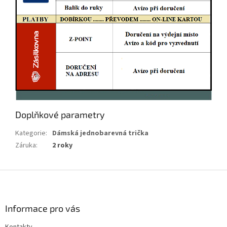
Doplňkové parametry
Kategorie
:
Dámská jednobarevná trička
Záruka
:
2 roky
Z
á
p
a
Informace pro vás
t