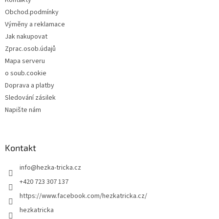
Kontakty
í
Obchod.podmínky
Výměny a reklamace
Jak nakupovat
Zprac.osob.údajů
Mapa serveru
o soub.cookie
Doprava a platby
Sledování zásilek
Napište nám
Kontakt
info
@
hezka-tricka.cz
+420 723 307 137
https://www.facebook.com/hezkatricka.cz/
hezkatricka