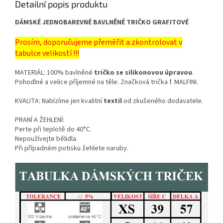
Detailní popis produktu
DÁMSKÉ JEDNOBAREVNÉ BAVLNĚNÉ TRIČKO GRAFITOVÉ
Prosím, doporučujeme přeměřit a zkontrolovat v
tabulce velikostí !!!
MATERIÁL: 100% bavlněné
tričko se silikonovou úpravou
.
Pohodlné a velice příjemné na těle. Značková trička f. MALFINI.
KVALITA: Nabízíme jen kvalitní
textil
od zkušeného dodavatele.
PRANÍ A ŽEHLENÍ:
Perte při teplotě do 40°C.
Nepoužívejte bělidla.
Při případném potisku žehlete naruby.