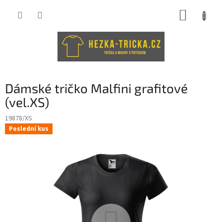
Přejít
NÁKUP
na
obsah
KOŠÍK
Dámské tričko Malfini grafitové
(vel.XS)
19878/XS
Poslední kus