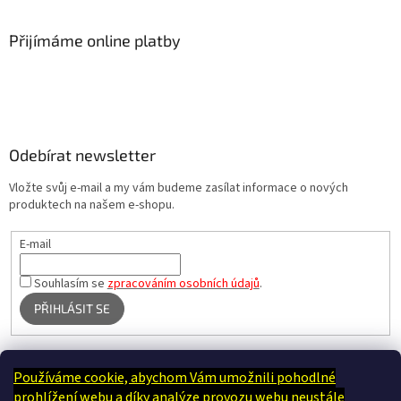
Přijímáme online platby
Odebírat newsletter
Vložte svůj e-mail a my vám budeme zasílat informace o nových
produktech na našem e-shopu.
E-mail
Souhlasím se
zpracováním osobních údajů
.
PŘIHLÁSIT SE
Používáme cookie, abychom Vám umožnili pohodlné
Terapie Kamínek - Dotek, který utiší tělo i duši
prohlížení webu a díky analýze provozu webu neustále