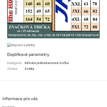
Doplňkové parametry
Kategorie
:
Dětská jednobarevná trička
Záruka
:
2 roky
Z
á
p
a
Informace pro vás
t