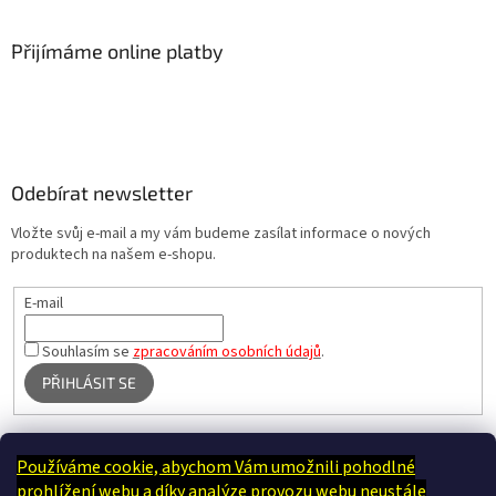
Přijímáme online platby
Odebírat newsletter
Vložte svůj e-mail a my vám budeme zasílat informace o nových
produktech na našem e-shopu.
E-mail
Souhlasím se
zpracováním osobních údajů
.
PŘIHLÁSIT SE
Používáme cookie, abychom Vám umožnili pohodlné
Terapie Kamínek - Dotek, který utiší tělo i duši
prohlížení webu a díky analýze provozu webu neustále