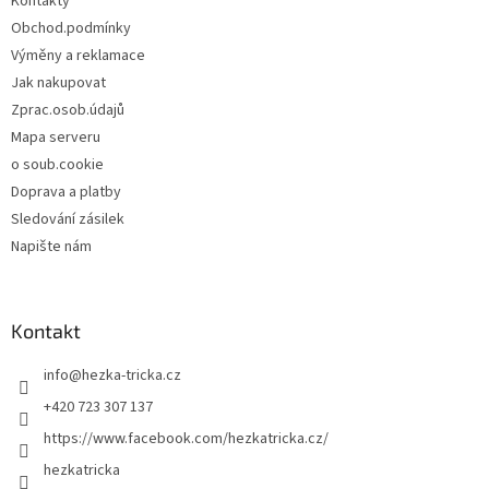
Kontakty
í
Obchod.podmínky
Výměny a reklamace
Jak nakupovat
Zprac.osob.údajů
Mapa serveru
o soub.cookie
Doprava a platby
Sledování zásilek
Napište nám
Kontakt
info
@
hezka-tricka.cz
+420 723 307 137
https://www.facebook.com/hezkatricka.cz/
hezkatricka