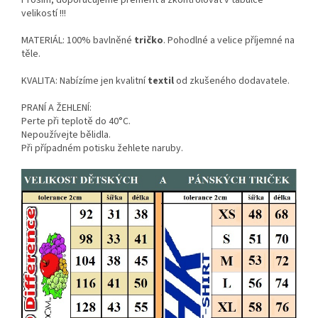
Prosím, doporučujeme přeměřit a zkontrolovat v tabulce
velikostí !!!
MATERIÁL: 100% bavlněné
tričko
. Pohodlné a velice příjemné na
těle.
KVALITA: Nabízíme jen kvalitní
textil
od zkušeného dodavatele.
PRANÍ A ŽEHLENÍ:
Perte při teplotě do 40°C.
Nepoužívejte bělidla.
Při případném potisku žehlete naruby.