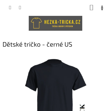
Přejít
NÁKUP
na
obsah
KOŠÍK
Dětské tričko - černé US