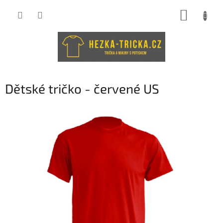
Přejít
NÁKUP
na
obsah
KOŠÍK
Dětské tričko - červené US