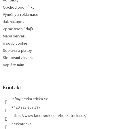
Kontakty
í
Obchod.podmínky
Výměny a reklamace
Jak nakupovat
Zprac.osob.údajů
Mapa serveru
o soub.cookie
Doprava a platby
Sledování zásilek
Napište nám
Kontakt
info
@
hezka-tricka.cz
+420 723 307 137
https://www.facebook.com/hezkatricka.cz/
hezkatricka