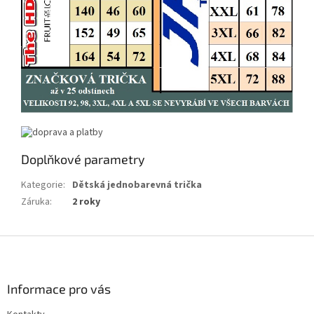
Doplňkové parametry
Kategorie
:
Dětská jednobarevná trička
Záruka
:
2 roky
Z
á
p
a
Informace pro vás
t