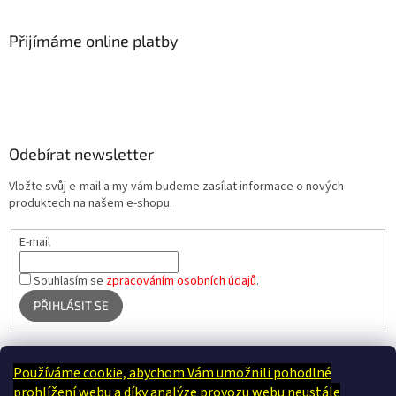
Přijímáme online platby
Odebírat newsletter
Vložte svůj e-mail a my vám budeme zasílat informace o nových
produktech na našem e-shopu.
E-mail
Souhlasím se
zpracováním osobních údajů
.
PŘIHLÁSIT SE
Používáme cookie, abychom Vám umožnili pohodlné
Terapie Kamínek - Dotek, který utiší tělo i duši
prohlížení webu a díky analýze provozu webu neustále