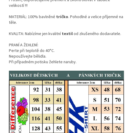
Prosím, doporučujeme přeměřit a zkontrolovat v tabulce
velikostí !!!
MATERIÁL: 100% bavlněné
tričko
. Pohodlné a velice příjemné na
těle.
KVALITA: Nabízíme jen kvalitní
textil
od zkušeného dodavatele.
PRANÍ A ŽEHLENÍ:
Perte při teplotě do 40°C.
Nepoužívejte bělidla.
Při případném potisku žehlete naruby.