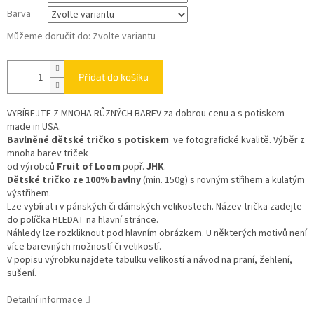
Barva
Můžeme doručit do:
Zvolte variantu
Přidat do košíku
VYBÍREJTE Z MNOHA RŮZNÝCH BAREV
za dobrou cenu a s potiskem
made in USA.
Bavlněné dětské tričko s potiskem
ve fotografické kvalitě. Výběr z
mnoha barev triček
od výrobců
Fruit of Loom
popř.
JHK
.
Dětské tričko ze 100% bavlny
(min. 150g) s rovným střihem a kulatým
výstřihem.
Lze vybírat i v pánských či dámských velikostech. Název trička zadejte
do políčka HLEDAT na hlavní stránce.
Náhledy lze rozkliknout pod hlavním obrázkem. U některých motivů není
více barevných možností či velikostí.
V popisu výrobku najdete tabulku velikostí a návod na praní, žehlení,
sušení.
Detailní informace