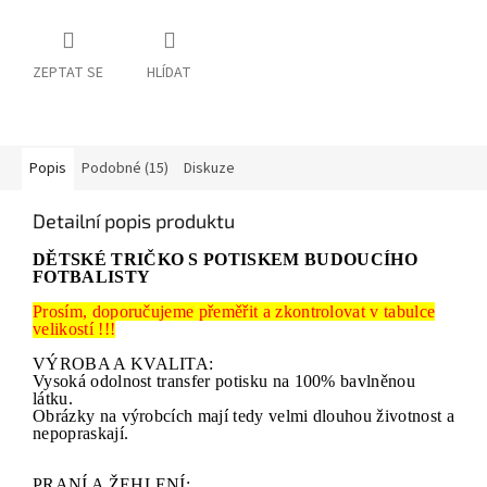
ZEPTAT SE
HLÍDAT
Popis
Podobné (15)
Diskuze
Detailní popis produktu
DĚTSKÉ TRIČKO S POTISKEM BUDOUCÍHO
FOTBALISTY
Prosím, doporučujeme přeměřit a zkontrolovat v tabulce
velikostí !!!
VÝROBA A KVALITA:
Vysoká odolnost transfer potisku na 100% bavlněnou
látku.
Obrázky na výrobcích mají tedy velmi dlouhou životnost a
nepopraskají.
PRANÍ A ŽEHLENÍ: