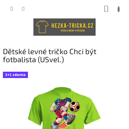
Přejít
NÁKUP
na
obsah
KOŠÍK
Dětské levné tričko Chci být
fotbalista (USvel.)
3+1 zdarma