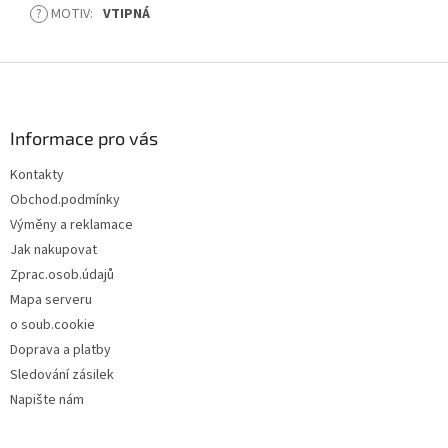
?
MOTIV
:
VTIPNÁ
Z
á
p
a
Informace pro vás
t
Kontakty
í
Obchod.podmínky
Výměny a reklamace
Jak nakupovat
Zprac.osob.údajů
Mapa serveru
o soub.cookie
Doprava a platby
Sledování zásilek
Napište nám