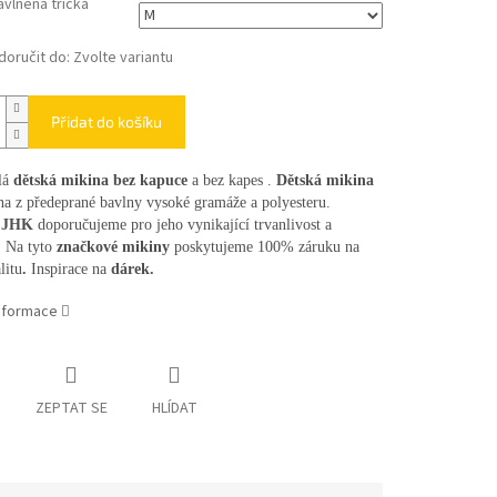
vlněná trička
oručit do:
Zvolte variantu
Přidat do košíku
lá
dětská mikina bez kapuce
a bez kapes .
Dětská mikina
na z předeprané bavlny vysoké gramáže a polyesteru.
í JHK
doporučujeme pro jeho vynikající trvanlivost a
. Na tyto
značkové mikiny
poskytujeme 100% záruku na
litu
.
Inspirace na
dárek.
informace
ZEPTAT SE
HLÍDAT