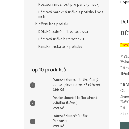
Popi
Poslední možnost pro pány (unisex)
Dámská barevná trička s potisky i bez
nich
Det
Oblečení bez potisku
Dětské oblečení bez potisku
DĚ
Dámská trička bez potisku
Prosí
Pánská trička bez potisku
VÝR
Volný
Příro
Top 10 produktů
Děts
Dámské sluneční tričko Černý
panter (sleva na vel.XS růžové)
PRA
199 Kč
Obrať
Nepou
Dětské sluneční tričko Africká
Nežeh
zvířátka (USvel.)
259 Kč
Při p
Stabi
Dámské sluneční tričko
Papoušci
299 Kč