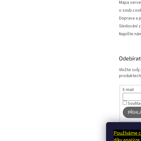
Mapa serve
o soub.coo
Doprava a p
Sledování z
Napište ná
Odebírat
Vložte svůj
produktech
E-mail
Souhla
PŘIHL
Používáme c
díky analýze