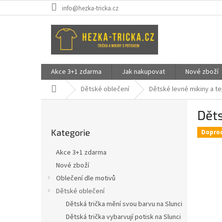
Přejít
info@hezka-tricka.cz
na
obsah
Akce 3+1 zdarma
Jak nakupovat
Nové zboží
Domů
Dětské oblečení
Dětské levné mikiny a t
P
Děts
o
Přeskočit
s
Kategorie
kategorie
Dopro
t
r
Akce 3+1 zdarma
a
Nové zboží
n
Oblečení dle motivů
n
í
Dětské oblečení
p
Dětská trička mění svou barvu na Slunci
a
Dětská trička vybarvují potisk na Slunci