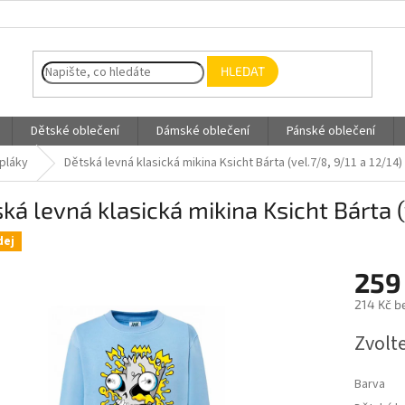
HLEDAT
Dětské oblečení
Dámské oblečení
Pánské oblečení
epláky
Dětská levná klasická mikina Ksicht Bárta (vel.7/8, 9/11 a 12/14)
ká levná klasická mikina Ksicht Bárta (
dej
259
214 Kč b
Měrná
Zvolt
cena:
Barva