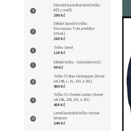
Dámské bavlněné levné tričko
Kříž z mečů
299 Kč
Dětské sluneční tričko
Dinosaurus T-rex predátor
(USvel.)
269 Kč
Tričko černé
129 Kč
Dětské tričko - čokoládové EU
99 Kč
Tričko F1 Max Verstappen (ihned
vel.146, L, XL, XXL a 3XL)
459 Kč
Tričko F1 Charles Leclerc (ihned
vel.146, 158, XXL a 3XL)
459 Kč
Levné bavlněné tričko Homer
Simpson
249 Kč