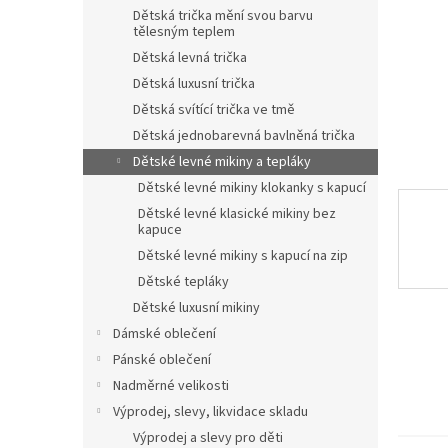
n
Dětská trička mění svou barvu
e
tělesným teplem
l
Dětská levná trička
Dětská luxusní trička
Dětská svítící trička ve tmě
Dětská jednobarevná bavlněná trička
Dětské levné mikiny a tepláky
Dětské levné mikiny klokanky s kapucí
Dětské levné klasické mikiny bez
kapuce
Dětské levné mikiny s kapucí na zip
Dětské tepláky
Dětské luxusní mikiny
Dámské oblečení
Pánské oblečení
Nadměrné velikosti
Výprodej, slevy, likvidace skladu
Výprodej a slevy pro děti