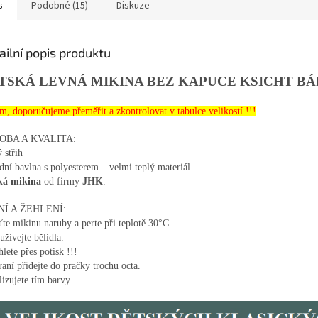
s
Podobné (15)
Diskuze
ailní popis produktu
TSKÁ LEVNÁ MIKINA BEZ KAPUCE KSICHT B
m, doporučujeme přeměřit a zkontrolovat v tabulce velikostí !!!
OBA A KVALITA:
 střih
dní bavlna s polyesterem – velmi teplý materiál.
ká mikina
od firmy
JHK
.
NÍ A ŽEHLENÍ:
te mikinu naruby a perte při teplotě 30°C.
žívejte bělidla.
lete přes potisk !!!
raní přidejte do pračky trochu octa.
lizujete tím barvy.