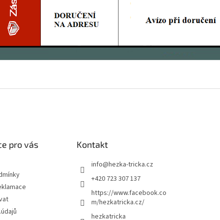
e pro vás
Kontakt
info
@
hezka-tricka.cz
dmínky
+420 723 307 137
eklamace
https://www.facebook.co
vat
m/hezkatricka.cz/
.údajů
hezkatricka