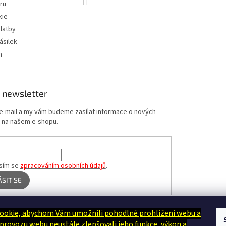
ru
kie
latby
ásilek
m
 newsletter
 e-mail a my vám budeme zasílat informace o nových
 na našem e-shopu.
sím se
zpracováním osobních údajů
.
ÁSIT SE
ookie, abychom Vám umožnili pohodlné prohlížení webu a
Terapie Kamínek - Dotek, který utiší tělo i duši
 provozu webu neustále zlepšovali jeho funkce, výkon a