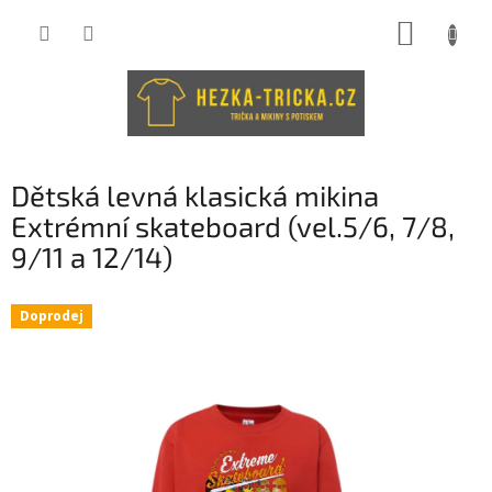
Přejít
NÁKUP
na
obsah
KOŠÍK
Dětská levná klasická mikina
Extrémní skateboard (vel.5/6, 7/8,
9/11 a 12/14)
Doprodej