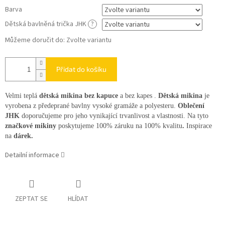
Barva
Dětská bavlněná trička JHK
?
Můžeme doručit do:
Zvolte variantu
Přidat do košíku
Velmi teplá
dětská mikina bez kapuce
a bez kapes .
Dětská mikina
je
vyrobena z předeprané bavlny vysoké gramáže a polyesteru.
Oblečení
JHK
doporučujeme pro jeho vynikající trvanlivost a vlastnosti. Na tyto
značkové mikiny
poskytujeme 100% záruku na 100% kvalitu
.
Inspirace
na
dárek.
Detailní informace
ZEPTAT SE
HLÍDAT