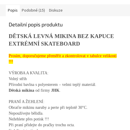
Popis
Podobné (15)
Diskuze
Detailní popis produktu
DĚTSKÁ LEVNÁ MIKINA BEZ KAPUCE
EXTRÉMNÍ SKATEBOARD
Prosím, doporučujeme přeměřit a zkontrolovat v tabulce velikostí
!!!
VÝROBA A KVALITA:
Volný střih
Přírodní bavlna s polyesterem – velmi teplý materiál.
Dětská mikina
od firmy
JHK
.
PRANÍ A ŽEHLENÍ:
Obraťte mikinu naruby a perte při teplotě 30°C.
Nepoužívejte bělidla.
Nežehlete přes potisk !!!
Při praní přidejte do pračky trochu octa.