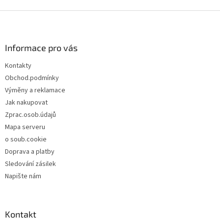
Z
á
p
a
Informace pro vás
t
Kontakty
í
Obchod.podmínky
Výměny a reklamace
Jak nakupovat
Zprac.osob.údajů
Mapa serveru
o soub.cookie
Doprava a platby
Sledování zásilek
Napište nám
Kontakt