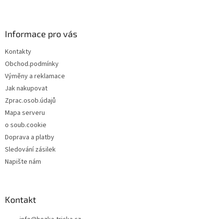
Z
á
p
a
Informace pro vás
t
Kontakty
í
Obchod.podmínky
Výměny a reklamace
Jak nakupovat
Zprac.osob.údajů
Mapa serveru
o soub.cookie
Doprava a platby
Sledování zásilek
Napište nám
Kontakt