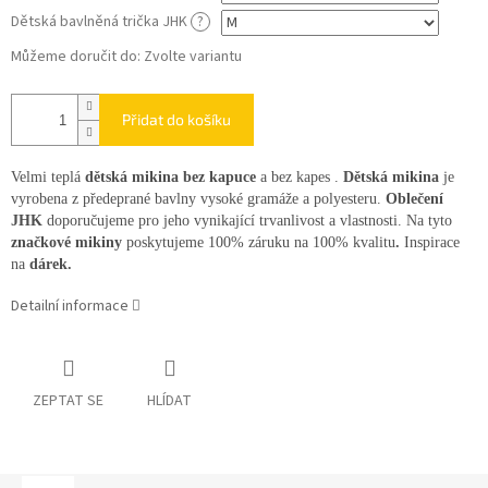
Dětská bavlněná trička JHK
?
Můžeme doručit do:
Zvolte variantu
Přidat do košíku
Velmi teplá
dětská mikina bez kapuce
a bez kapes .
Dětská mikina
je
vyrobena z předeprané bavlny vysoké gramáže a polyesteru.
Oblečení
JHK
doporučujeme pro jeho vynikající trvanlivost a vlastnosti. Na tyto
značkové mikiny
poskytujeme 100% záruku na 100% kvalitu
.
Inspirace
na
dárek.
Detailní informace
ZEPTAT SE
HLÍDAT