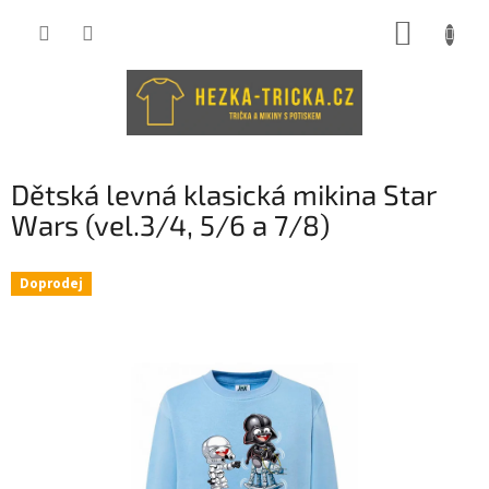
Přejít
NÁKUP
na
obsah
KOŠÍK
Dětská levná klasická mikina Star
Wars (vel.3/4, 5/6 a 7/8)
Doprodej