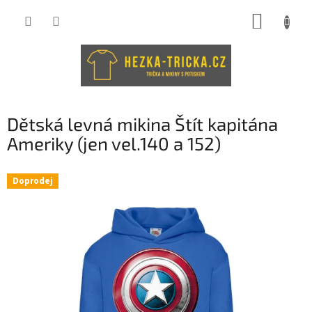
Přejít
NÁKUP
na
obsah
KOŠÍK
Dětská levná mikina Štít kapitána
Ameriky (jen vel.140 a 152)
Doprodej