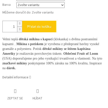
Barva
Můžeme doručit do:
Zvolte variantu
Přidat do košíku
Velmi teplá
dětská mikina s kapucí
(klokanka) s dvěma postranními
kapsami .
Mikina s potiskem
je vyrobena z předeprané bavlny vysoké
gramáže a polyesteru. Potisk
dětské mikiny se štítem kapitána
Ameriky
je realizován povrchovým tiskem.
Oblečení Fruit of Loom
(USA) doporučujeme pro jeho vynikající trvanlivost a vlastnosti. Na tyto
značkové mikiny
poskytujeme 100% záruku na 100% kvalitu
.
Inspirace
na
dárek.
Detailní informace
ZEPTAT SE
HLÍDAT