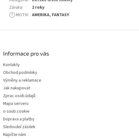
Záruka
:
2 roky
?
MOTIV
:
AMERIKA, FANTASY
Z
á
p
a
Informace pro vás
t
Kontakty
í
Obchod.podmínky
Výměny a reklamace
Jak nakupovat
Zprac.osob.údajů
Mapa serveru
o soub.cookie
Doprava a platby
Sledování zásilek
Napište nám