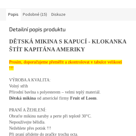
Popis
Podobné (15)
Diskuze
Detailní popis produktu
DĚTSKÁ MIKINA S KAPUCÍ - KLOKANKA
ŠTÍT KAPITÁNA AMERIKY
Prosím, doporučujeme přeměřit a zkontrolovat v tabulce velikostí
!!!
VÝROBA A KVALITA:
Volný střih
Přírodní bavlna s polyesterem – velmi teplý materiál.
Dětská mikina
od americké firmy
Fruit of Loom
.
PRANÍ A ŽEHLENÍ:
Obraťte mikinu naruby a perte při teplotě 30°C.
Nepoužívejte bělidla.
Nežehlete přes potisk !!!
Při praní přidejte do pračky trochu octa.