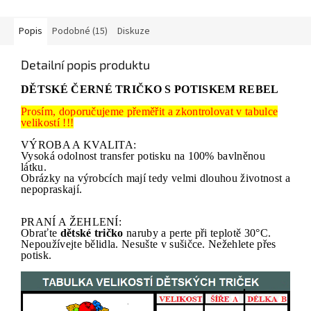
Popis
Podobné (15)
Diskuze
Detailní popis produktu
DĚTSKÉ ČERNÉ TRIČKO S POTISKEM REBEL
Prosím, doporučujeme přeměřit a zkontrolovat v tabulce
velikostí !!!
VÝROBA A KVALITA:
Vysoká odolnost transfer potisku na 100% bavlněnou
látku.
Obrázky na výrobcích mají tedy velmi dlouhou životnost a
nepopraskají.
PRANÍ A ŽEHLENÍ:
Obraťte
dětské tričko
naruby a perte při teplotě 30°C.
Nepoužívejte bělidla. Nesušte v sušičce. Nežehlete přes
potisk.