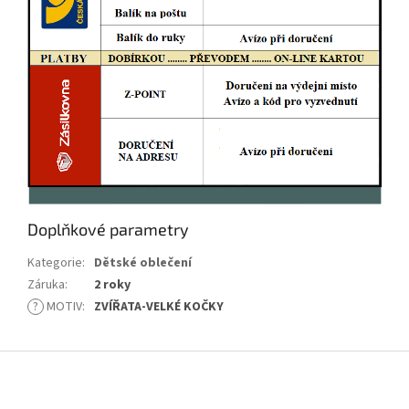
Doplňkové parametry
Kategorie
:
Dětské oblečení
Záruka
:
2 roky
?
MOTIV
:
ZVÍŘATA-VELKÉ KOČKY
Z
á
p