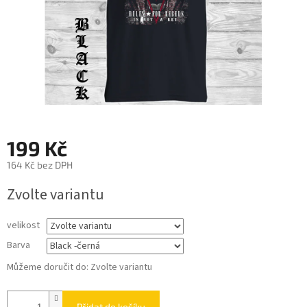
199 Kč
164 Kč bez DPH
Měrná
Zvolte variantu
cena:
velikost
Barva
Můžeme doručit do:
Zvolte variantu
Přidat do košíku