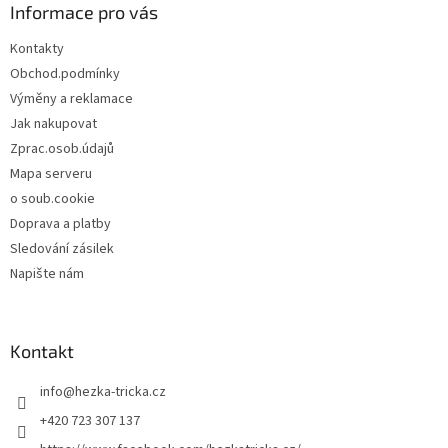
a
Informace pro vás
t
Kontakty
í
Obchod.podmínky
Výměny a reklamace
Jak nakupovat
Zprac.osob.údajů
Mapa serveru
o soub.cookie
Doprava a platby
Sledování zásilek
Napište nám
Kontakt
info
@
hezka-tricka.cz
+420 723 307 137