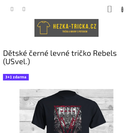
Přejít
NÁKUP
na
obsah
KOŠÍK
Dětské černé levné tričko Rebels
(USvel.)
3+1 zdarma