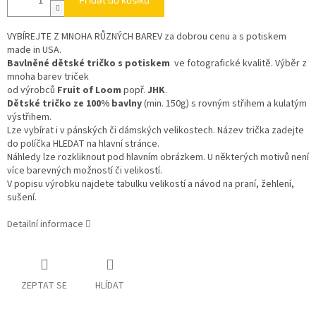
VYBÍREJTE Z MNOHA RŮZNÝCH BAREV
za dobrou cenu a s potiskem
made in USA.
Bavlněné dětské tričko s potiskem
ve fotografické kvalitě. Výběr z
mnoha barev triček
od výrobců
Fruit of Loom
popř.
JHK
.
Dětské tričko ze 100% bavlny
(min. 150g) s rovným střihem a kulatým
výstřihem.
Lze vybírat i v pánských či dámských velikostech. Název trička zadejte
do políčka HLEDAT na hlavní stránce.
Náhledy lze rozkliknout pod hlavním obrázkem. U některých motivů není
více barevných možností či velikostí.
V popisu výrobku najdete tabulku velikostí a návod na praní, žehlení,
sušení.
Detailní informace
ZEPTAT SE
HLÍDAT