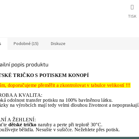
TISK
s
Podobné (15)
Diskuze
ailní popis produktu
TSKÉ TRIČKO S POTISKEM KONOPÍ
ím, doporučujeme přeměřit a zkontrolovat v tabulce velikostí !!!
OBA A KVALITA:
ká odolnost transfer potisku na 100% bavlněnou látku.
zky na výrobcích mají tedy velmi dlouhou životnost a nepopraskají
NÍ A ŽEHLENÍ:
aťte
dětské tričko
naruby a perte při teplotě 30°C.
užívejte bělidla. Nesušte v sušičce. Nežehlete přes potisk.