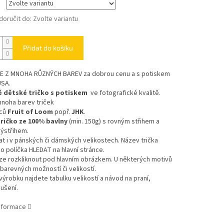
oručit do:
Zvolte variantu
Přidat do košíku
TE Z MNOHA RŮZNÝCH BAREV
za dobrou cenu a s potiskem
USA.
 dětské tričko s potiskem
ve fotografické kvalitě.
mnoha barev triček
bců
Fruit of Loom
popř.
JHK
.
ričko ze 100% bavlny
(min. 150g) s rovným střihem a
ýstřihem.
at i v pánských či dámských velikostech. Název trička
o políčka HLEDAT na hlavní stránce.
ze rozkliknout pod hlavním obrázkem. U některých motivů
 barevných možností či velikostí.
výrobku najdete tabulku velikostí a návod na praní,
sušení.
informace