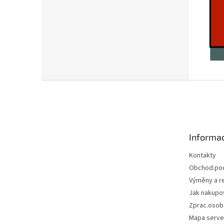
Z
á
p
a
t
Informac
í
Kontakty
Obchod.po
Výměny a r
Jak nakupo
Zprac.osob
Mapa serve