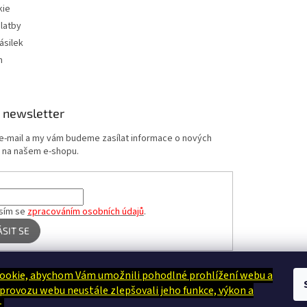
kie
latby
ásilek
m
 newsletter
 e-mail a my vám budeme zasílat informace o nových
 na našem e-shopu.
sím se
zpracováním osobních údajů
.
ÁSIT SE
ookie, abychom Vám umožnili pohodlné prohlížení webu a
Terapie Kamínek - Dotek, který utiší tělo i duši
 provozu webu neustále zlepšovali jeho funkce, výkon a
.