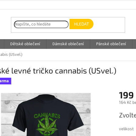
HLEDAT
Dětské oblečení
Dámské oblečení
Pánské oblečení
abis (USvel.)
ké levné tričko cannabis (USvel.)
darma
199
164 Kč b
Měrná
Zvolt
cena:
velikost