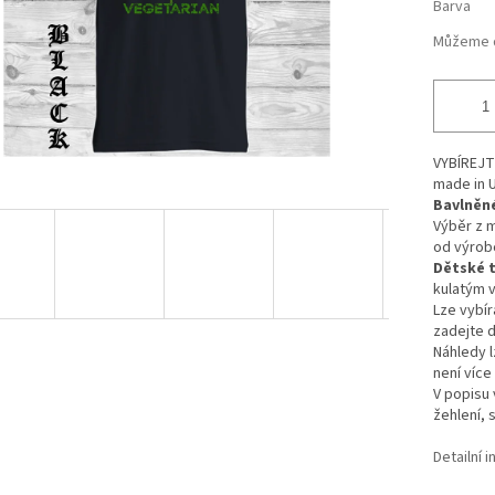
Barva
Můžeme d
VYBÍREJ
made in 
Bavlněné
Výběr z 
od výro
Dětské t
kulatým v
Lze vybír
zadejte d
Náhledy l
není více
V popisu 
žehlení, 
Detailní 