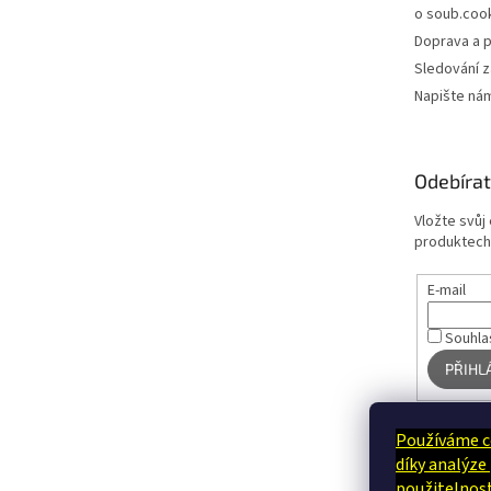
o soub.coo
Doprava a p
Sledování z
Napište ná
Odebírat
Vložte svůj
produktech
E-mail
Souhla
PŘIHL
Používáme c
díky analýze
použitelnost