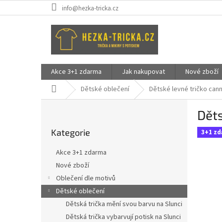
Přejít
info@hezka-tricka.cz
na
obsah
Akce 3+1 zdarma
Jak nakupovat
Nové zboží
Domů
Dětské oblečení
Dětské levné tričko cann
P
Děts
o
Přeskočit
s
Kategorie
kategorie
3+1 z
t
r
Akce 3+1 zdarma
a
Nové zboží
n
Oblečení dle motivů
n
í
Dětské oblečení
p
Dětská trička mění svou barvu na Slunci
a
Dětská trička vybarvují potisk na Slunci