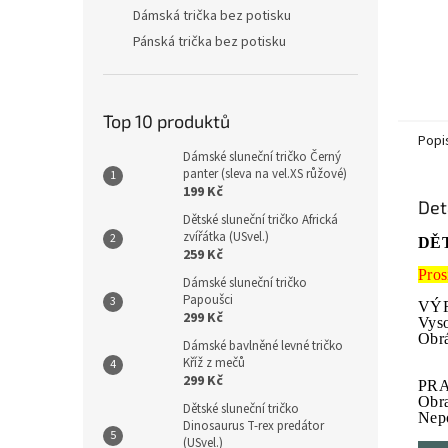
Dámská trička bez potisku
Pánská trička bez potisku
Top 10 produktů
Popi
Dámské sluneční tričko Černý
panter (sleva na vel.XS růžové)
199 Kč
Det
Dětské sluneční tričko Africká
zvířátka (USvel.)
DĚ
259 Kč
Pros
Dámské sluneční tričko
Papoušci
VÝR
299 Kč
Vyso
Obrá
Dámské bavlněné levné tričko
Kříž z mečů
299 Kč
PRA
Obr
Dětské sluneční tričko
Nepo
Dinosaurus T-rex predátor
(USvel.)