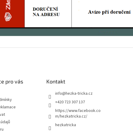
e pro vás
Kontakt
info
@
hezka-tricka.cz
dmínky
+420 723 307 137
eklamace
https://www.facebook.co
vat
m/hezkatricka.cz/
.údajů
hezkatricka
ru