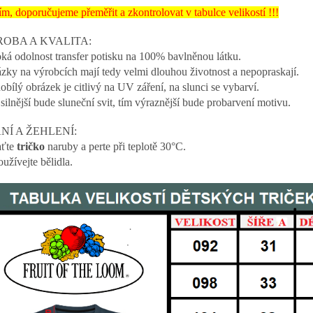
ím, doporučujeme přeměřit a zkontrolovat v tabulce velikostí !!!
OBA A KVALITA:
ká odolnost transfer potisku na 100% bavlněnou látku.
zky na výrobcích mají tedy velmi dlouhou životnost a nepopraskají.
obílý obrázek je citlivý na UV záření, na slunci se vybarví.
silnější bude sluneční svit, tím výraznější bude probarvení motivu.
NÍ A ŽEHLENÍ:
aťte
tričko
naruby a perte při teplotě 30°C.
užívejte bělidla.