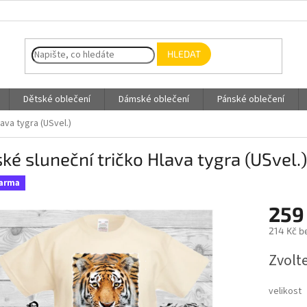
HLEDAT
Dětské oblečení
Dámské oblečení
Pánské oblečení
ava tygra (USvel.)
ké sluneční tričko Hlava tygra (USvel.)
darma
259
214 Kč b
Měrná
Zvolt
cena:
velikost