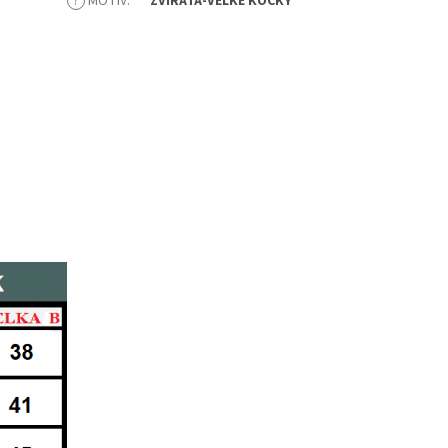
?
MOTIV
:
ZVÍŘATA-VELKÉ KOČKY