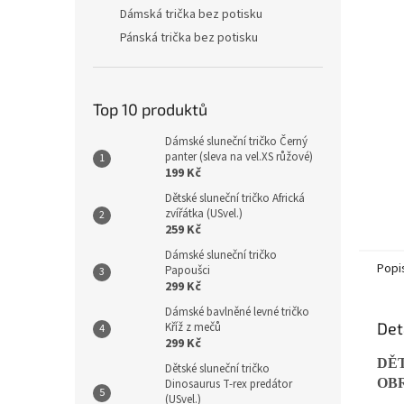
Dámská trička bez potisku
Pánská trička bez potisku
Top 10 produktů
Dámské sluneční tričko Černý
panter (sleva na vel.XS růžové)
199 Kč
Dětské sluneční tričko Africká
zvířátka (USvel.)
259 Kč
Dámské sluneční tričko
Popi
Papoušci
299 Kč
Dámské bavlněné levné tričko
Det
Kříž z mečů
299 Kč
DĚ
Dětské sluneční tričko
OB
Dinosaurus T-rex predátor
(USvel.)