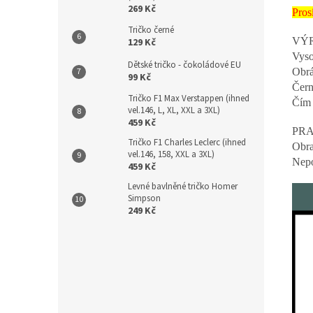
269 Kč
Pros
Tričko černé
VÝR
129 Kč
Vyso
Dětské tričko - čokoládové EU
Obrá
99 Kč
Čern
Tričko F1 Max Verstappen (ihned
Čím 
vel.146, L, XL, XXL a 3XL)
459 Kč
PRA
Tričko F1 Charles Leclerc (ihned
Obr
vel.146, 158, XXL a 3XL)
Nepo
459 Kč
Levné bavlněné tričko Homer
Simpson
249 Kč