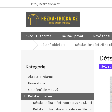
Přejít
info@hezka-tricka.cz
na
obsah
Akce 3+1 zdarma
Jak nakupovat
Nové zboží
Domů
Dětské oblečení
Dětské sluneční tričko Hl
P
Děts
o
Přeskočit
s
Kategorie
kategorie
3+1 z
t
r
Akce 3+1 zdarma
a
Nové zboží
n
Oblečení dle motivů
n
í
Dětské oblečení
p
Dětská trička mění svou barvu na Slunci
a
Dětská trička vybarvují potisk na Slunci