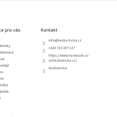
e pro vás
Kontakt
info
@
hezka-tricka.cz
dmínky
+420 723 307 137
eklamace
https://www.facebook.co
vat
m/hezkatricka.cz/
.údajů
hezkatricka
ru
kie
latby
ásilek
m