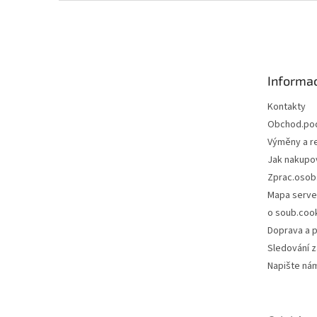
Z
á
p
a
t
Informac
í
Kontakty
Obchod.po
Výměny a r
Jak nakupo
Zprac.osob
Mapa serve
o soub.coo
Doprava a p
Sledování z
Napište ná