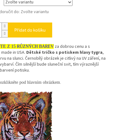
oručit do:
Zvolte variantu
Přidat do košíku
za dobrou cenu a s
JTE Z 15 RŮZNÝCH BAREV
 made in USA.
Dětské tričko s potiskem hlavy tygra
,
rvu na slunci. Černobílý obrázek je citlivý na UV záření, na
vybarví. Čím silnější bude sluneční svit, tím výraznější
barvení potisku.
ozklikněte pod hlavním obrázkem.