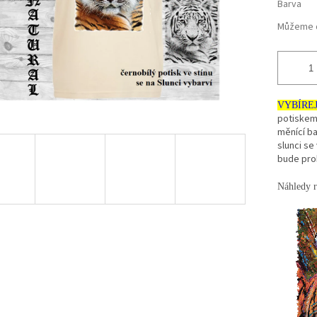
Barva
Můžeme d
VYBÍRE
potiskem
měnící ba
slunci se 
bude pro
Náhledy r