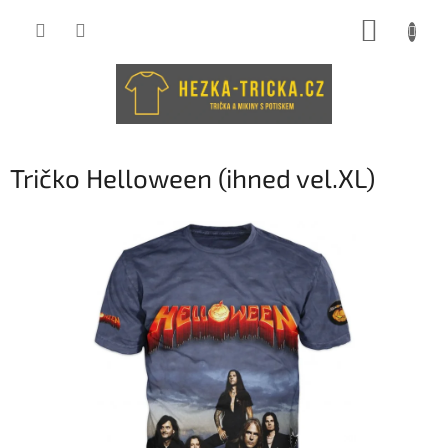
Přejít
NÁKUP
na
obsah
KOŠÍK
Tričko Helloween (ihned vel.XL)