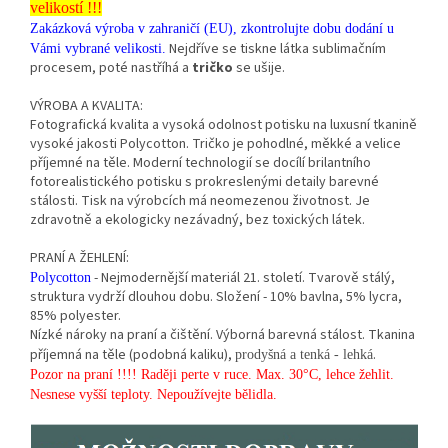
velikostí !!!
Zakázková výroba v zahraničí (EU), zkontrolujte dobu dodání u
Nejdříve se tiskne látka sublimačním
Vámi vybrané velikosti.
procesem, poté nastříhá a
tričko
se ušije.
VÝROBA A KVALITA:
Fotografická kvalita a vysoká odolnost potisku na luxusní tkanině
vysoké jakosti Polycotton. Tričko je pohodlné, měkké a velice
příjemné na těle. Moderní technologií se docílí brilantního
fotorealistického potisku s prokreslenými detaily barevné
stálosti. Tisk na výrobcích má neomezenou životnost. Je
zdravotně a ekologicky nezávadný, bez toxických látek.
PRANÍ A ŽEHLENÍ:
- Nejmodernější materiál 21. století. Tvarově stálý,
Polycotton
struktura vydrží dlouhou dobu. Složení - 10% bavlna, 5% lycra,
85% polyester.
Nízké nároky na praní a čištění. Výborná barevná stálost. Tkanina
příjemná na těle (podobná kaliku),
.
prodyšná a tenká - lehká
Pozor na praní !!!! Raději perte v ruce. Max. 30°C, lehce žehlit.
Nesnese vyšší teploty. Nepoužívejte bělidla.