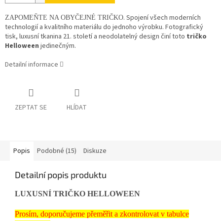
. Spojení všech moderních
ZAPOMEŇTE NA OBYČEJNÉ TRIČKO
technologií a kvalitního materiálu do jednoho výrobku. Fotografický
tisk, luxusní tkanina 21. století a neodolatelný design činí toto
tričko
Helloween
jedinečným.
Detailní informace
ZEPTAT SE
HLÍDAT
Popis
Podobné (15)
Diskuze
Detailní popis produktu
LUXUSNÍ TRIČKO HELLOWEEN
Prosím, doporučujeme přeměřit a zkontrolovat v tabulce