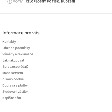
?
MOTIV
:
CELOPLOŠNÝ POTISK, HUDEBNÍ
Z
á
p
a
Informace pro vás
t
Kontakty
í
Obchod.podmínky
Výměny a reklamace
Jak nakupovat
Zprac.osob.údajů
Mapa serveru
o soub.cookie
Doprava a platby
Sledování zásilek
Napište nám