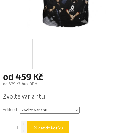
od
459 Kč
od
379 Kč
bez DPH
Měrná
Zvolte variantu
cena:
velikost
Přidat do košíku