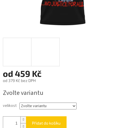
od
459 Kč
od
379 Kč
bez DPH
Měrná
Zvolte variantu
cena:
velikost
Přidat do košíku