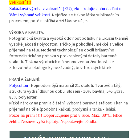
velikostí !!!
Zakázková výroba v zahraničí (EU), zkontrolujte dobu dodání u
Nejdříve se tiskne látka sublimačním
Vámi vybrané velikosti.
procesem, poté nastříhá a
tričko
se ušije.
VÝROBA A KVALITA:
Fotografická kvalita a vysoká odolnost potisku na luxusní tkanině
vysoké jakosti Polycotton. Tričko je pohodlné, měkké a velice
příjemné na těle. Moderní technologií se docílí brilantního
fotorealistického potisku s prokreslenými detaily barevné
stálosti. Tisk na výrobcích má neomezenou životnost. Je
zdravotně a ekologicky nezávadný, bez toxických látek.
PRANÍ A ŽEHLENÍ:
- Nejmodernější materiál 21. století. Tvarově stálý,
Polycotton
struktura vydrží dlouhou dobu. Složení - 10% bavlna, 5% lycra,
85% polyester.
Nízké nároky na praní a čištění. Výborná barevná stálost. Tkanina
příjemná na těle (podobná kaliku),
.
prodyšná a tenká - lehká
Pozor na praní !!!! Doporučujeme prát v ruce. Max. 30°C, lehce
žehlit. Nesnese vyšší teploty. Nepoužívejte bělidla.