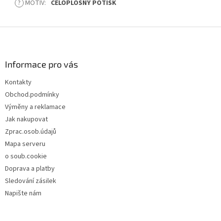
?
MOTIV
:
CELOPLOŠNÝ POTISK
Z
á
p
a
Informace pro vás
t
Kontakty
í
Obchod.podmínky
Výměny a reklamace
Jak nakupovat
Zprac.osob.údajů
Mapa serveru
o soub.cookie
Doprava a platby
Sledování zásilek
Napište nám