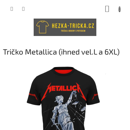
Přejít
NÁKUP
na
obsah
KOŠÍK
Tričko Metallica (ihned vel.L a 6XL)