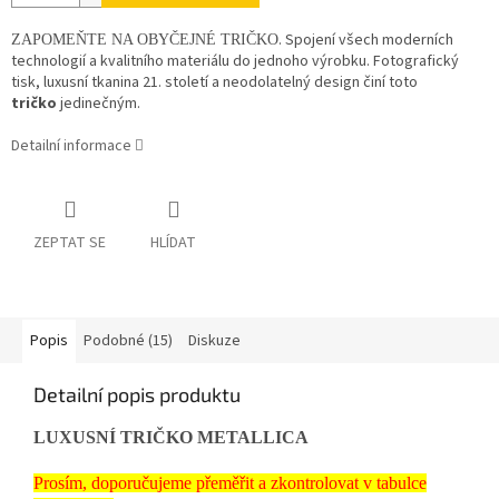
. Spojení všech moderních
ZAPOMEŇTE NA OBYČEJNÉ TRIČKO
technologií a kvalitního materiálu do jednoho výrobku. Fotografický
tisk, luxusní tkanina 21. století a neodolatelný design činí toto
tričko
jedinečným.
Detailní informace
ZEPTAT SE
HLÍDAT
Popis
Podobné (15)
Diskuze
Detailní popis produktu
LUXUSNÍ TRIČKO METALLICA
Prosím, doporučujeme přeměřit a zkontrolovat v tabulce