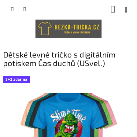
Přejít
NÁKUP
na
obsah
KOŠÍK
Dětské levné tričko s digitálním
potiskem Čas duchů (USvel.)
3+1 zdarma