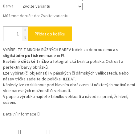
Barva
Můžeme doručit do:
Zvolte variantu
Přidat do košíku
VYBÍREJTE Z MNOHA RŮZNÝCH BAREV triček za dobrou cenu a s
digitálním potiskem
made in EU.
Bavlněné
dětské tričko
a fotografická kvalita potisku. Ostrost a
perfektní barvy obrázků.
Lze vybírat (či objednat) i v pánských či dámských velikostech. Nebo
název trička zadejte do políčka HLEDAT.
Náhledy lze rozkliknout pod hlavním obrázkem. U některých motivů není
více barevných možností či velikostí.
V popisu výrobku najdete tabulku velikostí a návod na praní, žehlení,
sušení.
Detailní informace