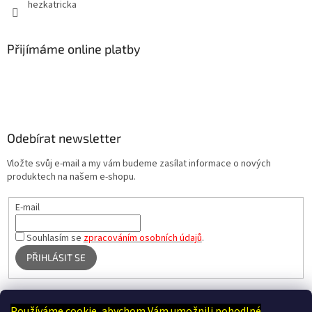
hezkatricka
Přijímáme online platby
Odebírat newsletter
Vložte svůj e-mail a my vám budeme zasílat informace o nových
produktech na našem e-shopu.
E-mail
Souhlasím se
zpracováním osobních údajů
.
PŘIHLÁSIT SE
Používáme cookie, abychom Vám umožnili pohodlné
Terapie Kamínek - Dotek, který utiší tělo i duši