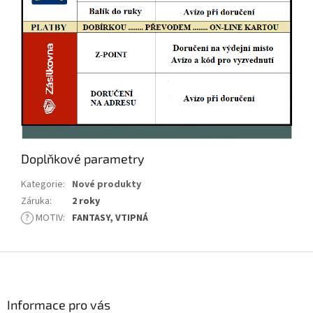
Doplňkové parametry
Kategorie
:
Nové produkty
Záruka
:
2 roky
?
MOTIV
:
FANTASY, VTIPNÁ
Z
á
p
a
Informace pro vás