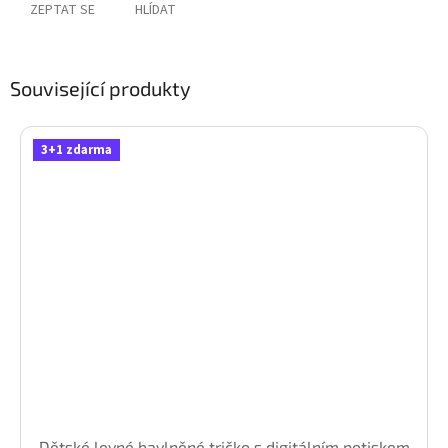
ZEPTAT SE
HLÍDAT
Související produkty
3+1 zdarma
Dětské levné bavlněné tričko s digitálním potiskem