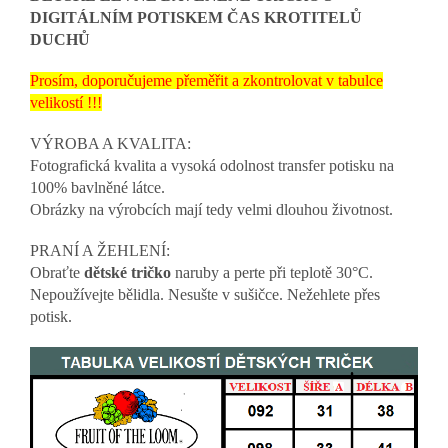
DIGITÁLNÍM POTISKEM ČAS KROTITELŮ
DUCHŮ
Prosím, doporučujeme přeměřit a zkontrolovat v tabulce
velikostí !!!
VÝROBA A KVALITA:
Fotografická kvalita a vysoká odolnost transfer potisku na
100% bavlněné látce.
Obrázky na výrobcích mají tedy velmi dlouhou životnost.
PRANÍ A ŽEHLENÍ:
Obraťte
dětské tričko
naruby a perte při teplotě 30°C.
Nepoužívejte bělidla. Nesušte v sušičce. Nežehlete přes
potisk.