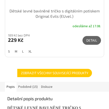
Dětské levné bavlněné tričko s digitálním potiskem
Original Evils (EUvel.)
odesíláme až 17.08.
189 Kč bez DPH
229 Kč
DETAIL
S
M
L
XL
ZOBRAZIT VŠECHNY SOUVISEJÍCÍ PRODUKTY
Popis
Podobné (15)
Diskuze
Detailní popis produktu
DĚTSKÉ LEVNÉ BAVLNĚNÉ TRIČKO S