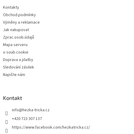
t
Kontakty
í
Obchod.podmínky
Výměny a reklamace
Jak nakupovat
Zprac.osob.údajů
Mapa serveru
o soub.cookie
Doprava a platby
Sledování zásilek
Napište nám
Kontakt
info
@
hezka-tricka.cz
+420 723 307 137
https://www.facebook.com/hezkatricka.cz/