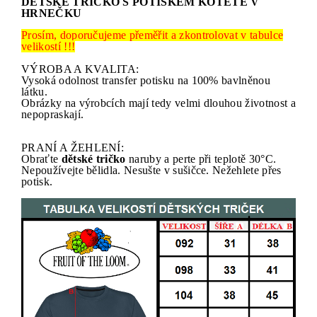
DĚTSKÉ TRIČKO S POTISKEM KOTĚTE V
HRNEČKU
Prosím, doporučujeme přeměřit a zkontrolovat v tabulce
velikostí !!!
VÝROBA A KVALITA:
Vysoká odolnost transfer potisku na 100% bavlněnou
látku.
Obrázky na výrobcích mají tedy velmi dlouhou životnost a
nepopraskají.
PRANÍ A ŽEHLENÍ:
Obraťte
dětské tričko
naruby a perte při teplotě 30°C.
Nepoužívejte bělidla. Nesušte v sušičce. Nežehlete přes
potisk.