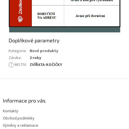
Doplňkové parametry
Kategorie
:
Nové produkty
Záruka
:
2 roky
?
MOTIV
:
ZVÍŘATA-KOČIČKY
Z
á
p
a
Informace pro vás
t
Kontakty
í
Obchod.podmínky
Výměny a reklamace