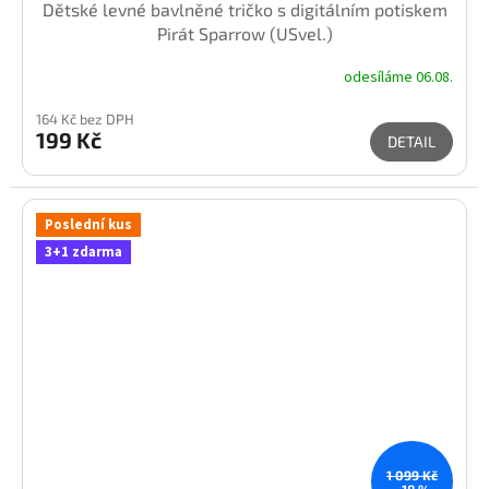
Dětské levné bavlněné tričko s digitálním potiskem
Pirát Sparrow (USvel.)
odesíláme 06.08.
164 Kč bez DPH
199 Kč
DETAIL
Poslední kus
3+1 zdarma
1 099 Kč
–18 %