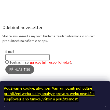
Odebírat newsletter
Vložte svůj e-mail a my vám budeme zasílat informace o nových
produktech na našem e-shopu.
E-mail
Souhlasím se
zpracováním osobních údajů
.
PŘIHLÁSIT SE
Používáme cookie, abychom Vám umožnili pohodlné
Terapie Kamínek - Dotek, který utiší tělo i duši
prohlížení webu a díky analýze provozu webu neustále
zlepšovali jeho funkce, výkon a použitelnost.