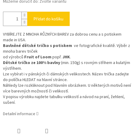
Můžeme doručit do:
Zvolte variantu
Přidat do košíku
VYBÍREJTE Z MNOHA RŮZNÝCH BAREV
za dobrou cenu a s potiskem
made in USA.
Bavlněné dětské tričko s potiskem
ve fotografické kvalitě. Výběr z
mnoha barev triček
od výrobců
Fruit of Loom
popř.
JHK
.
Dětské tričko ze 100% bavlny
(min. 150g) s rovným střihem a kulatým
výstřihem.
Lze vybírat i v pánských či dámských velikostech. Název trička zadejte
do políčka HLEDAT na hlavní stránce.
Náhledy lze rozkliknout pod hlavním obrázkem. U některých motivů není
více barevných možností či velikostí.
V popisu výrobku najdete tabulku velikostí a návod na praní, žehlení,
sušení.
Detailní informace