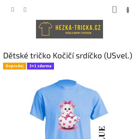
Přejít
NÁKUP
na
obsah
KOŠÍK
Dětské tričko Kočičí srdíčko (USvel.)
Doprodej
3+1 zdarma