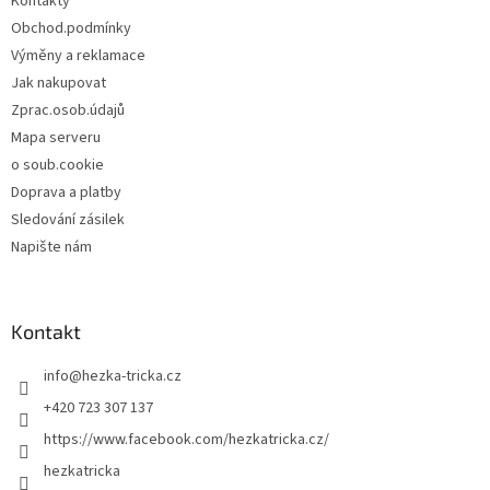
Kontakty
í
Obchod.podmínky
Výměny a reklamace
Jak nakupovat
Zprac.osob.údajů
Mapa serveru
o soub.cookie
Doprava a platby
Sledování zásilek
Napište nám
Kontakt
info
@
hezka-tricka.cz
+420 723 307 137
https://www.facebook.com/hezkatricka.cz/
hezkatricka