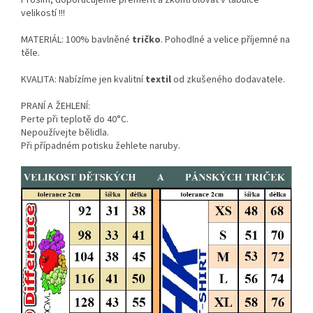
Prosím, doporučujeme přeměřit a zkontrolovat v tabulce
velikostí !!!
MATERIÁL: 100% bavlněné
tričko
. Pohodlné a velice příjemné na
těle.
KVALITA: Nabízíme jen kvalitní
textil
od zkušeného dodavatele.
PRANÍ A ŽEHLENÍ:
Perte při teplotě do 40°C.
Nepoužívejte bělidla.
Při případném potisku žehlete naruby.