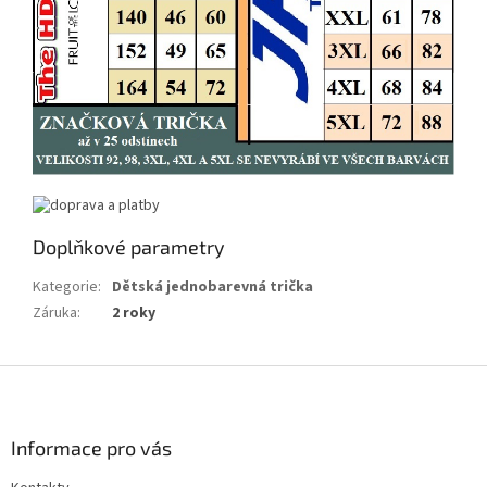
Doplňkové parametry
Kategorie
:
Dětská jednobarevná trička
Záruka
:
2 roky
Z
á
p
a
Informace pro vás
t