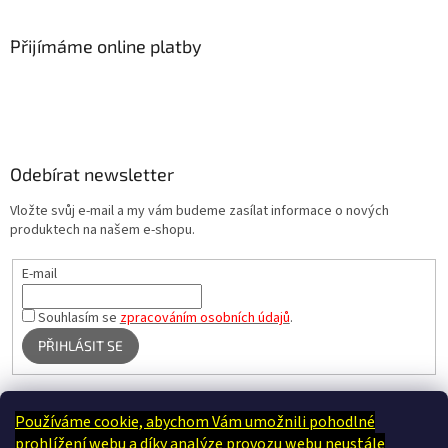
Přijímáme online platby
Odebírat newsletter
Vložte svůj e-mail a my vám budeme zasílat informace o nových
produktech na našem e-shopu.
E-mail
Souhlasím se
zpracováním osobních údajů
.
PŘIHLÁSIT SE
Používáme cookie, abychom Vám umožnili pohodlné
Terapie Kamínek - Dotek, který utiší tělo i duši
prohlížení webu a díky analýze provozu webu neustále