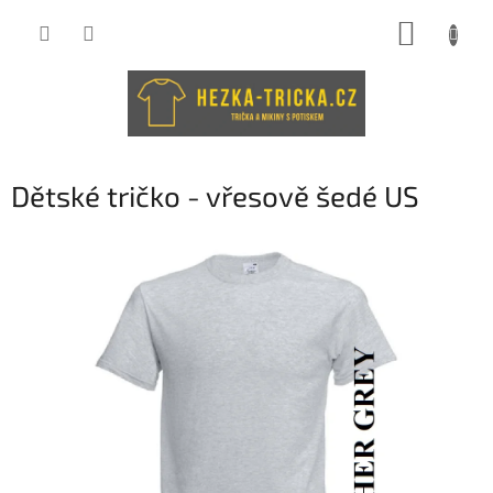
Přejít
NÁKUP
na
obsah
KOŠÍK
Dětské tričko - vřesově šedé US