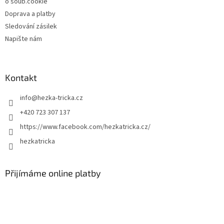
o soub.cookie
Doprava a platby
Sledování zásilek
Napište nám
Kontakt
info
@
hezka-tricka.cz
+420 723 307 137
https://www.facebook.com/hezkatricka.cz/
hezkatricka
Přijímáme online platby