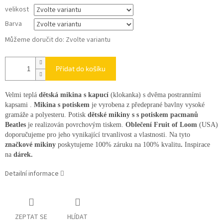
velikost
Barva
Můžeme doručit do:
Zvolte variantu
Přidat do košíku
Velmi teplá
dětská mikina s kapucí
(klokanka) s dvěma postranními
kapsami .
Mikina s potiskem
je vyrobena z předeprané bavlny vysoké
gramáže a polyesteru. Potisk
dětské mikiny s s potiskem pacmanů
Beatles
je realizován povrchovým tiskem.
Oblečení Fruit of Loom
(USA)
doporučujeme pro jeho vynikající trvanlivost a vlastnosti. Na tyto
značkové mikiny
poskytujeme 100% záruku na 100% kvalitu
.
Inspirace
na
dárek.
Detailní informace
ZEPTAT SE
HLÍDAT