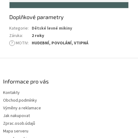
Doplňkové parametry
Kategorie
:
Dětské levné mikiny
Záruka
:
2 roky
?
MOTIV
:
HUDEBNÍ, POVOLÁNÍ, VTIPNÁ
Z
á
p
a
Informace pro vás
t
Kontakty
í
Obchod.podmínky
Výměny a reklamace
Jak nakupovat
Zprac.osob.údajů
Mapa serveru