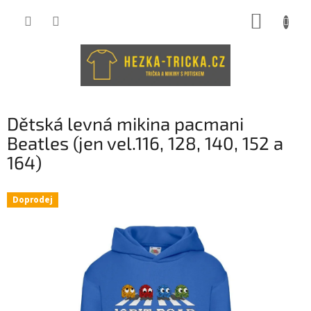
Přejít
NÁKUP
na
obsah
KOŠÍK
Dětská levná mikina pacmani
Beatles (jen vel.116, 128, 140, 152 a
164)
Doprodej