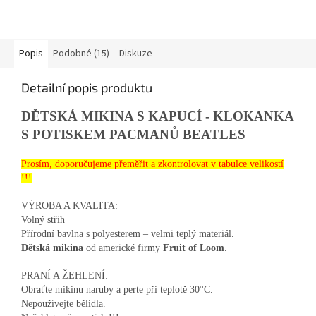
Popis
Podobné (15)
Diskuze
Detailní popis produktu
DĚTSKÁ MIKINA S KAPUCÍ - KLOKANKA
S POTISKEM PACMANŮ BEATLES
Prosím, doporučujeme přeměřit a zkontrolovat v tabulce velikostí
!!!
VÝROBA A KVALITA:
Volný střih
Přírodní bavlna s polyesterem – velmi teplý materiál.
Dětská mikina
od americké firmy
Fruit of Loom
.
PRANÍ A ŽEHLENÍ:
Obraťte mikinu naruby a perte při teplotě 30°C.
Nepoužívejte bělidla.