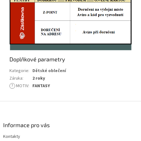
Doplňkové parametry
Kategorie
:
Dětské oblečení
Záruka
:
2 roky
?
MOTIV
:
FANTASY
Z
á
p
a
Informace pro vás
t
Kontakty
í