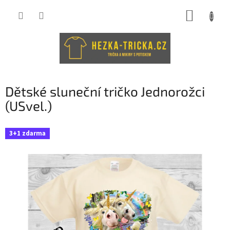
Přejít
NÁKUP
na
obsah
KOŠÍK
Dětské sluneční tričko Jednorožci
(USvel.)
3+1 zdarma