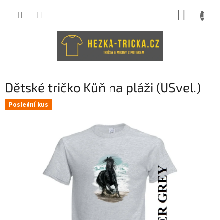
Přejít
NÁKUP
na
obsah
KOŠÍK
Dětské tričko Kůň na pláži (USvel.)
Poslední kus