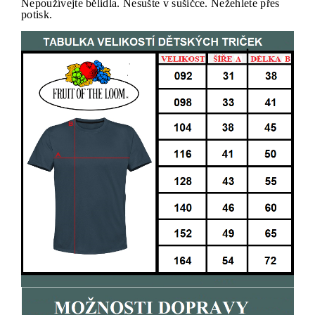
Nepoužívejte bělidla. Nesušte v sušičce. Nežehlete přes
potisk.