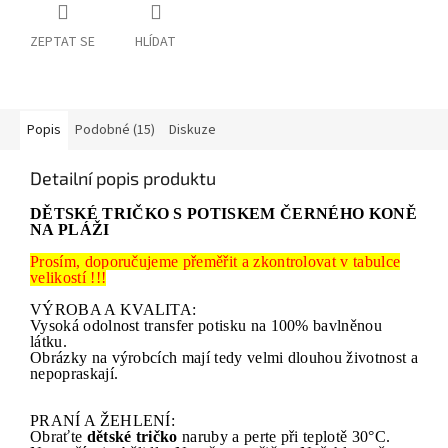
ZEPTAT SE
HLÍDAT
Popis
Podobné (15)
Diskuze
Detailní popis produktu
DĚTSKÉ TRIČKO S POTISKEM ČERNÉHO KONĚ
NA PLÁŽI
Prosím, doporučujeme přeměřit a zkontrolovat v tabulce
velikostí !!!
VÝROBA A KVALITA:
Vysoká odolnost transfer potisku na 100% bavlněnou
látku.
Obrázky na výrobcích mají tedy velmi dlouhou životnost a
nepopraskají.
PRANÍ A ŽEHLENÍ:
Obraťte
dětské tričko
naruby a perte při teplotě 30°C.