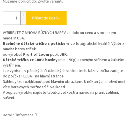
Můžeme doručit do:
Zvolte variantu
Přidat do košíku
VYBÍREJTE Z MNOHA RŮZNÝCH BAREV
za dobrou cenu a s potiskem
made in USA.
Bavlněné dětské tričko s potiskem
ve fotografické kvalitě. Výběr z
mnoha barev triček
od výrobců
Fruit of Loom
popř.
JHK
.
Dětské tričko ze 100% bavlny
(min. 150g) s rovným střihem a kulatým
výstřihem.
Lze vybírat i v pánských či dámských velikostech. Název trička zadejte
do políčka HLEDAT na hlavní stránce.
Náhledy lze rozkliknout pod hlavním obrázkem. U některých motivů není
více barevných možností či velikostí.
V popisu výrobku najdete tabulku velikostí a návod na praní, žehlení,
sušení.
Detailní informace