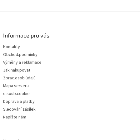
Z
á
p
a
Informace pro vás
t
Kontakty
í
Obchod.podmínky
Výměny a reklamace
Jak nakupovat
Zprac.osob.údajů
Mapa serveru
o soub.cookie
Doprava a platby
Sledování zásilek
Napište nám